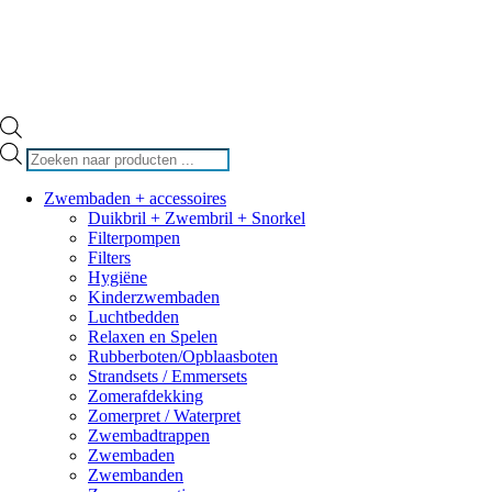
Producten
zoeken
Zwembaden + accessoires
Duikbril + Zwembril + Snorkel
Filterpompen
Filters
Hygiëne
Kinderzwembaden
Luchtbedden
Relaxen en Spelen
Rubberboten/Opblaasboten
Strandsets / Emmersets
Zomerafdekking
Zomerpret / Waterpret
Zwembadtrappen
Zwembaden
Zwembanden