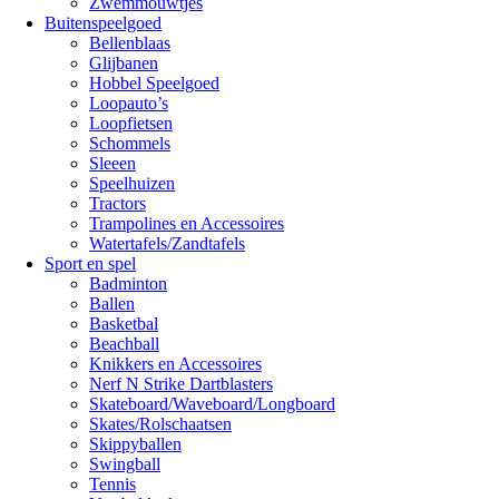
Zwemmouwtjes
Buitenspeelgoed
Bellenblaas
Glijbanen
Hobbel Speelgoed
Loopauto’s
Loopfietsen
Schommels
Sleeen
Speelhuizen
Tractors
Trampolines en Accessoires
Watertafels/Zandtafels
Sport en spel
Badminton
Ballen
Basketbal
Beachball
Knikkers en Accessoires
Nerf N Strike Dartblasters
Skateboard/Waveboard/Longboard
Skates/Rolschaatsen
Skippyballen
Swingball
Tennis