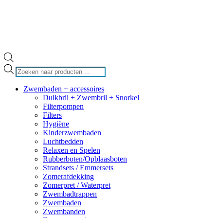
Producten
zoeken
Zwembaden + accessoires
Duikbril + Zwembril + Snorkel
Filterpompen
Filters
Hygiëne
Kinderzwembaden
Luchtbedden
Relaxen en Spelen
Rubberboten/Opblaasboten
Strandsets / Emmersets
Zomerafdekking
Zomerpret / Waterpret
Zwembadtrappen
Zwembaden
Zwembanden