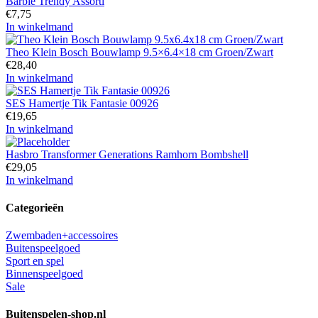
Barbie Trendy Assorti
€
7,75
In winkelmand
Theo Klein Bosch Bouwlamp 9.5×6.4×18 cm Groen/Zwart
€
28,40
In winkelmand
SES Hamertje Tik Fantasie 00926
€
19,65
In winkelmand
Hasbro Transformer Generations Ramhorn Bombshell
€
29,05
In winkelmand
Categorieën
Zwembaden+accessoires
Buitenspeelgoed
Sport en spel
Binnenspeelgoed
Sale
Buitenspelen-shop.nl