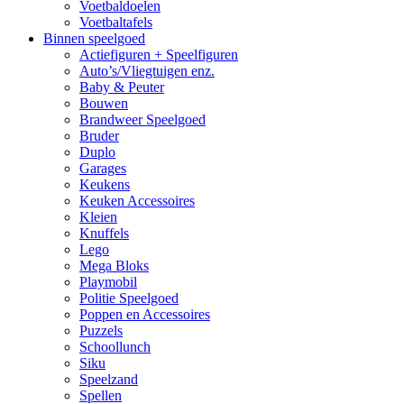
Voetbaldoelen
Voetbaltafels
Binnen speelgoed
Actiefiguren + Speelfiguren
Auto’s/Vliegtuigen enz.
Baby & Peuter
Bouwen
Brandweer Speelgoed
Bruder
Duplo
Garages
Keukens
Keuken Accessoires
Kleien
Knuffels
Lego
Mega Bloks
Playmobil
Politie Speelgoed
Poppen en Accessoires
Puzzels
Schoollunch
Siku
Speelzand
Spellen