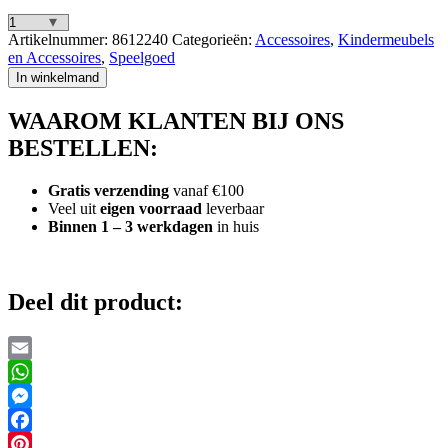
Glow
Artikelnummer:
8612240
Categorieën:
Accessoires
,
Kindermeubels
In
en Accessoires
,
Speelgoed
The
In winkelmand
Dark
Sterren
WAAROM KLANTEN BIJ ONS
en
Maan
BESTELLEN:
aantal
Gratis verzending
vanaf €100
Veel uit
eigen voorraad
leverbaar
Binnen 1 – 3 werkdagen
in huis
Deel dit product:
Email
WhatsApp
Messenger
Facebook