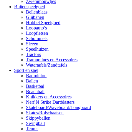
Zwemmouwtjes
Buitenspeelgoed
Bellenblaas
Glijbanen
Hobbel Speelgoed
Loopauto’s
Loopfietsen
Schommels
Sleeen
Speelhuizen
Tractors
Trampolines en Accessoires
Watertafels/Zandtafels
Sport en spel
Badminton
Ballen
Basketbal
Beachball
Knikkers en Accessoires
Nerf N Strike Dartblasters
Skateboard/Waveboard/Longboard
Skates/Rolschaatsen
Skippyballen
Swingball
Tennis