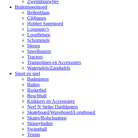
Zwemmouwtjes
Buitenspeelgoed
Bellenblaas
Glijbanen
Hobbel Speelgoed
Loopauto’s
Loopfietsen
Schommels
Sleeen
Speelhuizen
Tractors
Trampolines en Accessoires
Watertafels/Zandtafels
Sport en spel
Badminton
Ballen
Basketbal
Beachball
Knikkers en Accessoires
Nerf N Strike Dartblasters
Skateboard/Waveboard/Longboard
Skates/Rolschaatsen
Skippyballen
Swingball
Tennis