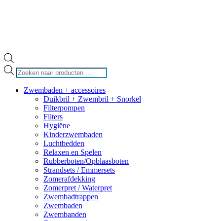
Producten
zoeken
Zwembaden + accessoires
Duikbril + Zwembril + Snorkel
Filterpompen
Filters
Hygiëne
Kinderzwembaden
Luchtbedden
Relaxen en Spelen
Rubberboten/Opblaasboten
Strandsets / Emmersets
Zomerafdekking
Zomerpret / Waterpret
Zwembadtrappen
Zwembaden
Zwembanden