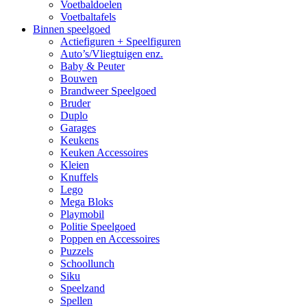
Voetbaldoelen
Voetbaltafels
Binnen speelgoed
Actiefiguren + Speelfiguren
Auto’s/Vliegtuigen enz.
Baby & Peuter
Bouwen
Brandweer Speelgoed
Bruder
Duplo
Garages
Keukens
Keuken Accessoires
Kleien
Knuffels
Lego
Mega Bloks
Playmobil
Politie Speelgoed
Poppen en Accessoires
Puzzels
Schoollunch
Siku
Speelzand
Spellen