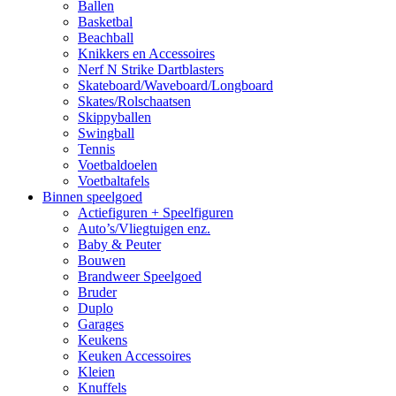
Ballen
Basketbal
Beachball
Knikkers en Accessoires
Nerf N Strike Dartblasters
Skateboard/Waveboard/Longboard
Skates/Rolschaatsen
Skippyballen
Swingball
Tennis
Voetbaldoelen
Voetbaltafels
Binnen speelgoed
Actiefiguren + Speelfiguren
Auto’s/Vliegtuigen enz.
Baby & Peuter
Bouwen
Brandweer Speelgoed
Bruder
Duplo
Garages
Keukens
Keuken Accessoires
Kleien
Knuffels