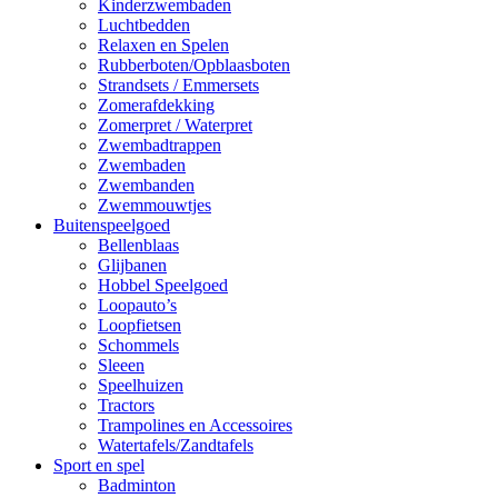
Kinderzwembaden
Luchtbedden
Relaxen en Spelen
Rubberboten/Opblaasboten
Strandsets / Emmersets
Zomerafdekking
Zomerpret / Waterpret
Zwembadtrappen
Zwembaden
Zwembanden
Zwemmouwtjes
Buitenspeelgoed
Bellenblaas
Glijbanen
Hobbel Speelgoed
Loopauto’s
Loopfietsen
Schommels
Sleeen
Speelhuizen
Tractors
Trampolines en Accessoires
Watertafels/Zandtafels
Sport en spel
Badminton