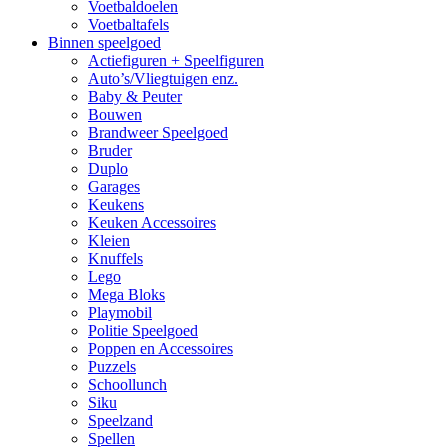
Voetbaldoelen
Voetbaltafels
Binnen speelgoed
Actiefiguren + Speelfiguren
Auto’s/Vliegtuigen enz.
Baby & Peuter
Bouwen
Brandweer Speelgoed
Bruder
Duplo
Garages
Keukens
Keuken Accessoires
Kleien
Knuffels
Lego
Mega Bloks
Playmobil
Politie Speelgoed
Poppen en Accessoires
Puzzels
Schoollunch
Siku
Speelzand
Spellen