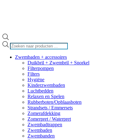
Producten
zoeken
Zwembaden + accessoires
Duikbril + Zwembril + Snorkel
Filterpompen
Filters
Hygiëne
Kinderzwembaden
Luchtbedden
Relaxen en Spelen
Rubberboten/Opblaasboten
Strandsets / Emmersets
Zomerafdekking
Zomerpret / Waterpret
Zwembadtrappen
Zwembaden
Zwembanden