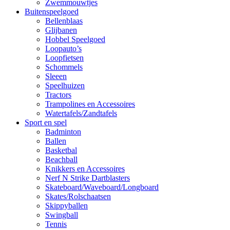
Zwemmouwtjes
Buitenspeelgoed
Bellenblaas
Glijbanen
Hobbel Speelgoed
Loopauto’s
Loopfietsen
Schommels
Sleeen
Speelhuizen
Tractors
Trampolines en Accessoires
Watertafels/Zandtafels
Sport en spel
Badminton
Ballen
Basketbal
Beachball
Knikkers en Accessoires
Nerf N Strike Dartblasters
Skateboard/Waveboard/Longboard
Skates/Rolschaatsen
Skippyballen
Swingball
Tennis