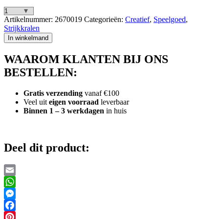
Hama
Artikelnummer:
2670019
Categorieën:
Creatief
,
Speelgoed
,
Strijkkralen
Strijkkralen
Hama
In winkelmand
1000
Stuks
WAAROM KLANTEN BIJ ONS
Doorzichtig
aantal
BESTELLEN:
Gratis verzending
vanaf €100
Veel uit
eigen voorraad
leverbaar
Binnen 1 – 3 werkdagen
in huis
Deel dit product:
Email
WhatsApp
Messenger
Facebook