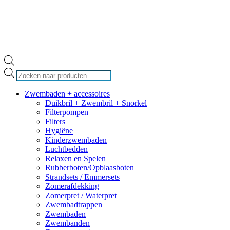
Producten
zoeken
Zwembaden + accessoires
Duikbril + Zwembril + Snorkel
Filterpompen
Filters
Hygiëne
Kinderzwembaden
Luchtbedden
Relaxen en Spelen
Rubberboten/Opblaasboten
Strandsets / Emmersets
Zomerafdekking
Zomerpret / Waterpret
Zwembadtrappen
Zwembaden
Zwembanden