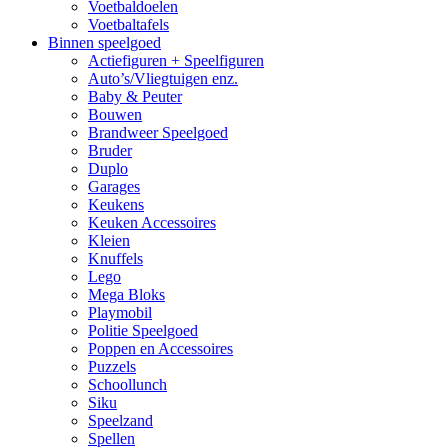
Voetbaldoelen
Voetbaltafels
Binnen speelgoed
Actiefiguren + Speelfiguren
Auto’s/Vliegtuigen enz.
Baby & Peuter
Bouwen
Brandweer Speelgoed
Bruder
Duplo
Garages
Keukens
Keuken Accessoires
Kleien
Knuffels
Lego
Mega Bloks
Playmobil
Politie Speelgoed
Poppen en Accessoires
Puzzels
Schoollunch
Siku
Speelzand
Spellen