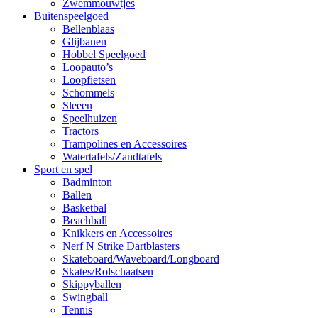
Zwemmouwtjes
Buitenspeelgoed
Bellenblaas
Glijbanen
Hobbel Speelgoed
Loopauto’s
Loopfietsen
Schommels
Sleeen
Speelhuizen
Tractors
Trampolines en Accessoires
Watertafels/Zandtafels
Sport en spel
Badminton
Ballen
Basketbal
Beachball
Knikkers en Accessoires
Nerf N Strike Dartblasters
Skateboard/Waveboard/Longboard
Skates/Rolschaatsen
Skippyballen
Swingball
Tennis