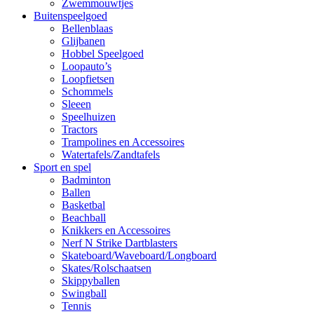
Zwemmouwtjes
Buitenspeelgoed
Bellenblaas
Glijbanen
Hobbel Speelgoed
Loopauto’s
Loopfietsen
Schommels
Sleeen
Speelhuizen
Tractors
Trampolines en Accessoires
Watertafels/Zandtafels
Sport en spel
Badminton
Ballen
Basketbal
Beachball
Knikkers en Accessoires
Nerf N Strike Dartblasters
Skateboard/Waveboard/Longboard
Skates/Rolschaatsen
Skippyballen
Swingball
Tennis