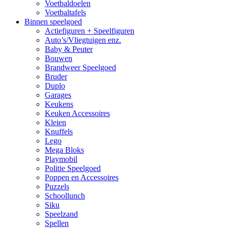
Voetbaldoelen
Voetbaltafels
Binnen speelgoed
Actiefiguren + Speelfiguren
Auto’s/Vliegtuigen enz.
Baby & Peuter
Bouwen
Brandweer Speelgoed
Bruder
Duplo
Garages
Keukens
Keuken Accessoires
Kleien
Knuffels
Lego
Mega Bloks
Playmobil
Politie Speelgoed
Poppen en Accessoires
Puzzels
Schoollunch
Siku
Speelzand
Spellen