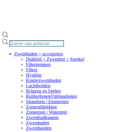
Producten
zoeken
Zwembaden + accessoires
Duikbril + Zwembril + Snorkel
Filterpompen
Filters
Hygiëne
Kinderzwembaden
Luchtbedden
Relaxen en Spelen
Rubberboten/Opblaasboten
Strandsets / Emmersets
Zomerafdekking
Zomerpret / Waterpret
Zwembadtrappen
Zwembaden
Zwembanden