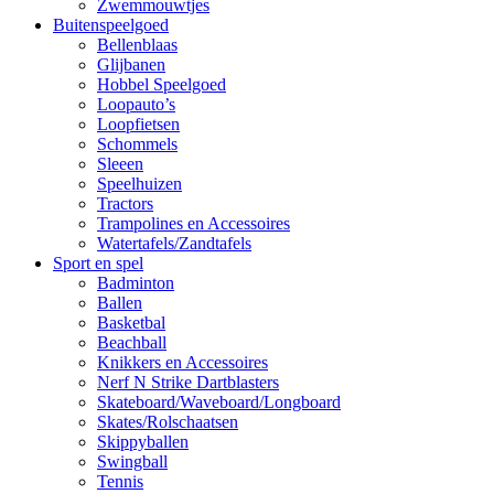
Zwemmouwtjes
Buitenspeelgoed
Bellenblaas
Glijbanen
Hobbel Speelgoed
Loopauto’s
Loopfietsen
Schommels
Sleeen
Speelhuizen
Tractors
Trampolines en Accessoires
Watertafels/Zandtafels
Sport en spel
Badminton
Ballen
Basketbal
Beachball
Knikkers en Accessoires
Nerf N Strike Dartblasters
Skateboard/Waveboard/Longboard
Skates/Rolschaatsen
Skippyballen
Swingball
Tennis