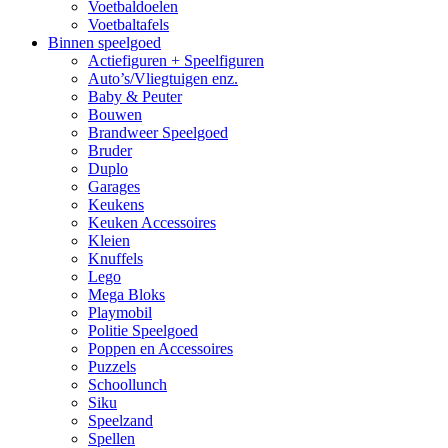
Voetbaldoelen
Voetbaltafels
Binnen speelgoed
Actiefiguren + Speelfiguren
Auto’s/Vliegtuigen enz.
Baby & Peuter
Bouwen
Brandweer Speelgoed
Bruder
Duplo
Garages
Keukens
Keuken Accessoires
Kleien
Knuffels
Lego
Mega Bloks
Playmobil
Politie Speelgoed
Poppen en Accessoires
Puzzels
Schoollunch
Siku
Speelzand
Spellen