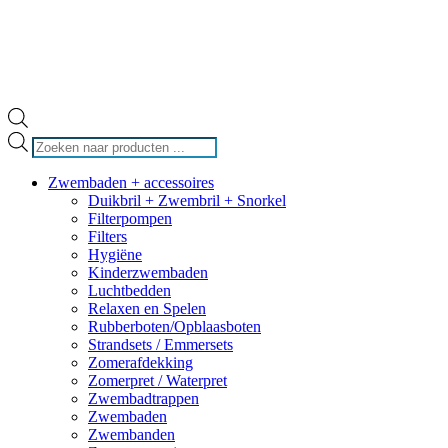
Producten
zoeken
Zwembaden + accessoires
Duikbril + Zwembril + Snorkel
Filterpompen
Filters
Hygiëne
Kinderzwembaden
Luchtbedden
Relaxen en Spelen
Rubberboten/Opblaasboten
Strandsets / Emmersets
Zomerafdekking
Zomerpret / Waterpret
Zwembadtrappen
Zwembaden
Zwembanden