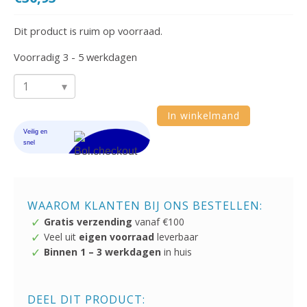
Dit product is ruim op voorraad.
Voorradig 3 - 5 werkdagen
RC
Mini
In winkelmand
John
Cooper
Works
Red
Bull
WAAROM KLANTEN BIJ ONS BESTELLEN:
Gratis verzending
vanaf €100
Buggy
Veel uit
eigen voorraad
leverbaar
1:16
Binnen 1 – 3 werkdagen
in huis
aantal
DEEL DIT PRODUCT: