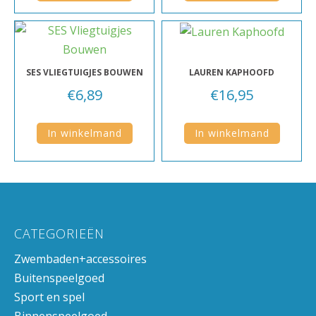
SES VLIEGTUIGJES BOUWEN
LAUREN KAPHOOFD
€
6,89
€
16,95
In winkelmand
In winkelmand
CATEGORIEËN
Zwembaden+accessoires
Buitenspeelgoed
Sport en spel