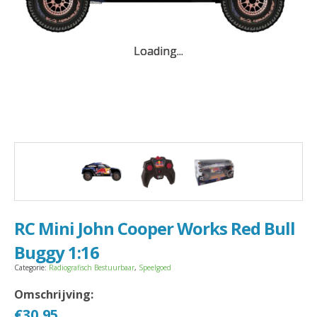
Loading...
Loading...
Loading...
RC Mini John Cooper Works Red Bull
Buggy 1:16
Categorie:
Radiografisch Bestuurbaar
,
Speelgoed
Omschrijving:
€
30,95