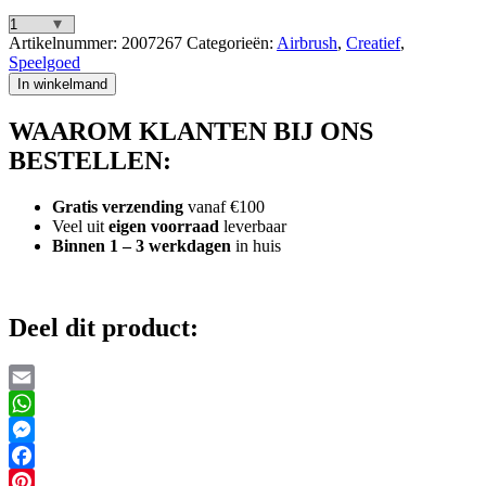
SES
Artikelnummer:
2007267
Categorieën:
Airbrush
,
Creatief
,
Creative
Speelgoed
Blow
In winkelmand
Airbrush
Pens
WAAROM KLANTEN BIJ ONS
aantal
BESTELLEN:
Gratis verzending
vanaf €100
Veel uit
eigen voorraad
leverbaar
Binnen 1 – 3 werkdagen
in huis
Deel dit product:
Email
WhatsApp
Messenger
Facebook