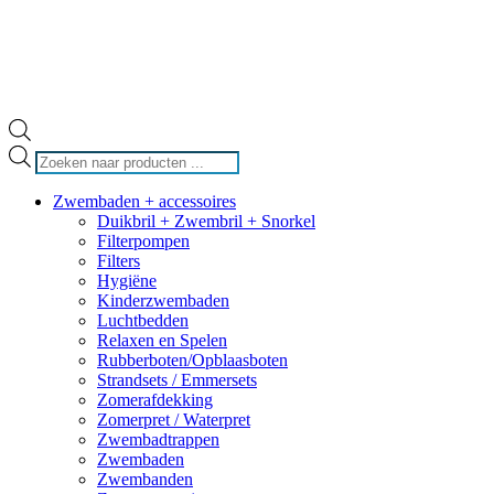
Producten
zoeken
Zwembaden + accessoires
Duikbril + Zwembril + Snorkel
Filterpompen
Filters
Hygiëne
Kinderzwembaden
Luchtbedden
Relaxen en Spelen
Rubberboten/Opblaasboten
Strandsets / Emmersets
Zomerafdekking
Zomerpret / Waterpret
Zwembadtrappen
Zwembaden
Zwembanden