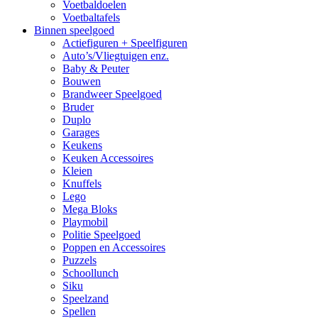
Voetbaldoelen
Voetbaltafels
Binnen speelgoed
Actiefiguren + Speelfiguren
Auto’s/Vliegtuigen enz.
Baby & Peuter
Bouwen
Brandweer Speelgoed
Bruder
Duplo
Garages
Keukens
Keuken Accessoires
Kleien
Knuffels
Lego
Mega Bloks
Playmobil
Politie Speelgoed
Poppen en Accessoires
Puzzels
Schoollunch
Siku
Speelzand
Spellen