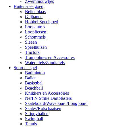
Zwemmouwtjes
Buitenspeelgoed
Bellenblaas
Glijbanen
Hobbel Speelgoed
Loopauto’s
Loopfietsen
Schommels
Sleeen
Speelhuizen
Tractors
Trampolines en Accessoires
Watertafels/Zandtafels
Sport en spel
Badminton
Ballen
Basketbal
Beachball
Knikkers en Accessoires
Nerf N Strike Dartblasters
Skateboard/Waveboard/Longboard
Skates/Rolschaatsen
Skippyballen
Swingball
Tennis