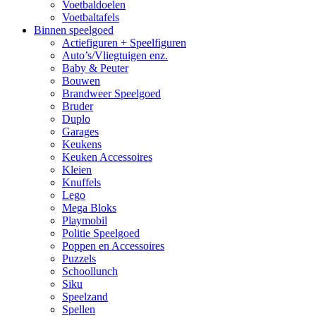
Voetbaldoelen
Voetbaltafels
Binnen speelgoed
Actiefiguren + Speelfiguren
Auto’s/Vliegtuigen enz.
Baby & Peuter
Bouwen
Brandweer Speelgoed
Bruder
Duplo
Garages
Keukens
Keuken Accessoires
Kleien
Knuffels
Lego
Mega Bloks
Playmobil
Politie Speelgoed
Poppen en Accessoires
Puzzels
Schoollunch
Siku
Speelzand
Spellen