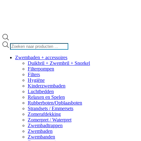
Producten
zoeken
Zwembaden + accessoires
Duikbril + Zwembril + Snorkel
Filterpompen
Filters
Hygiëne
Kinderzwembaden
Luchtbedden
Relaxen en Spelen
Rubberboten/Opblaasboten
Strandsets / Emmersets
Zomerafdekking
Zomerpret / Waterpret
Zwembadtrappen
Zwembaden
Zwembanden