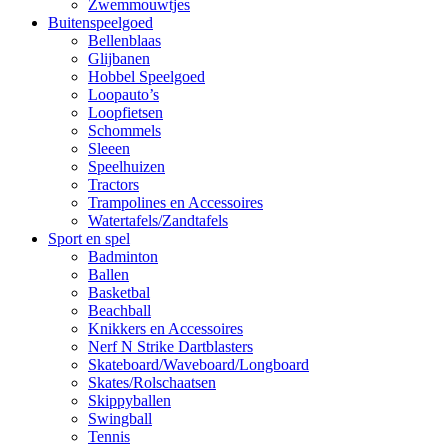
Zwemmouwtjes
Buitenspeelgoed
Bellenblaas
Glijbanen
Hobbel Speelgoed
Loopauto’s
Loopfietsen
Schommels
Sleeen
Speelhuizen
Tractors
Trampolines en Accessoires
Watertafels/Zandtafels
Sport en spel
Badminton
Ballen
Basketbal
Beachball
Knikkers en Accessoires
Nerf N Strike Dartblasters
Skateboard/Waveboard/Longboard
Skates/Rolschaatsen
Skippyballen
Swingball
Tennis