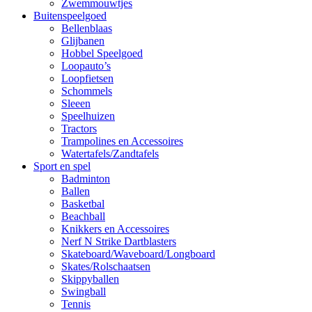
Zwemmouwtjes
Buitenspeelgoed
Bellenblaas
Glijbanen
Hobbel Speelgoed
Loopauto’s
Loopfietsen
Schommels
Sleeen
Speelhuizen
Tractors
Trampolines en Accessoires
Watertafels/Zandtafels
Sport en spel
Badminton
Ballen
Basketbal
Beachball
Knikkers en Accessoires
Nerf N Strike Dartblasters
Skateboard/Waveboard/Longboard
Skates/Rolschaatsen
Skippyballen
Swingball
Tennis