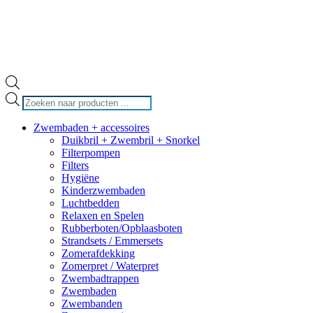
Producten
zoeken
Zwembaden + accessoires
Duikbril + Zwembril + Snorkel
Filterpompen
Filters
Hygiëne
Kinderzwembaden
Luchtbedden
Relaxen en Spelen
Rubberboten/Opblaasboten
Strandsets / Emmersets
Zomerafdekking
Zomerpret / Waterpret
Zwembadtrappen
Zwembaden
Zwembanden