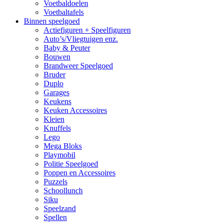
Voetbaldoelen
Voetbaltafels
Binnen speelgoed
Actiefiguren + Speelfiguren
Auto’s/Vliegtuigen enz.
Baby & Peuter
Bouwen
Brandweer Speelgoed
Bruder
Duplo
Garages
Keukens
Keuken Accessoires
Kleien
Knuffels
Lego
Mega Bloks
Playmobil
Politie Speelgoed
Poppen en Accessoires
Puzzels
Schoollunch
Siku
Speelzand
Spellen