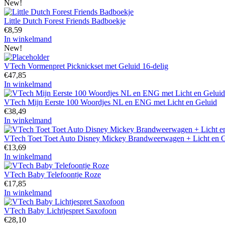
New!
Little Dutch Forest Friends Badboekje
€
8,59
In winkelmand
New!
VTech Vormenpret Picknickset met Geluid 16-delig
€
47,85
In winkelmand
VTech Mijn Eerste 100 Woordjes NL en ENG met Licht en Geluid
€
38,49
In winkelmand
VTech Toet Toet Auto Disney Mickey Brandweerwagen + Licht en G
€
13,69
In winkelmand
VTech Baby Telefoontje Roze
€
17,85
In winkelmand
VTech Baby Lichtjespret Saxofoon
€
28,10