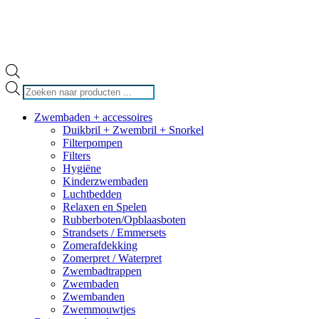
Producten
zoeken
Zwembaden + accessoires
Duikbril + Zwembril + Snorkel
Filterpompen
Filters
Hygiëne
Kinderzwembaden
Luchtbedden
Relaxen en Spelen
Rubberboten/Opblaasboten
Strandsets / Emmersets
Zomerafdekking
Zomerpret / Waterpret
Zwembadtrappen
Zwembaden
Zwembanden
Zwemmouwtjes