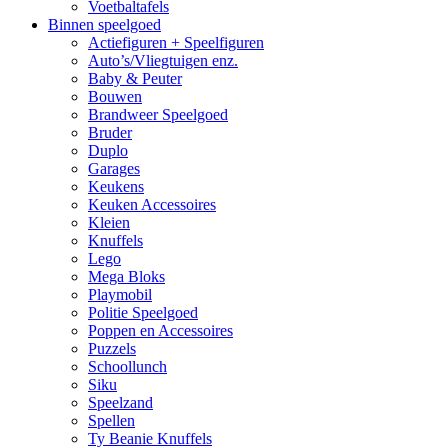
Voetbaltafels
Binnen speelgoed
Actiefiguren + Speelfiguren
Auto’s/Vliegtuigen enz.
Baby & Peuter
Bouwen
Brandweer Speelgoed
Bruder
Duplo
Garages
Keukens
Keuken Accessoires
Kleien
Knuffels
Lego
Mega Bloks
Playmobil
Politie Speelgoed
Poppen en Accessoires
Puzzels
Schoollunch
Siku
Speelzand
Spellen
Ty Beanie Knuffels