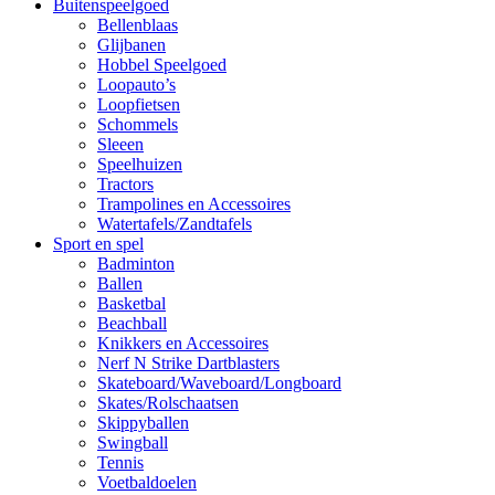
Buitenspeelgoed
Bellenblaas
Glijbanen
Hobbel Speelgoed
Loopauto’s
Loopfietsen
Schommels
Sleeen
Speelhuizen
Tractors
Trampolines en Accessoires
Watertafels/Zandtafels
Sport en spel
Badminton
Ballen
Basketbal
Beachball
Knikkers en Accessoires
Nerf N Strike Dartblasters
Skateboard/Waveboard/Longboard
Skates/Rolschaatsen
Skippyballen
Swingball
Tennis
Voetbaldoelen