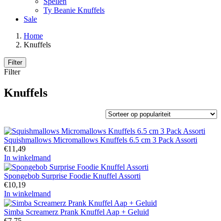
Spellen
Ty Beanie Knuffels
Sale
Home
Knuffels
Filter
Filter
Knuffels
Squishmallows Micromallows Knuffels 6.5 cm 3 Pack Assorti
€
11,49
In winkelmand
Spongebob Surprise Foodie Knuffel Assorti
€
10,19
In winkelmand
Simba Screamerz Prank Knuffel Aap + Geluid
€
7,75