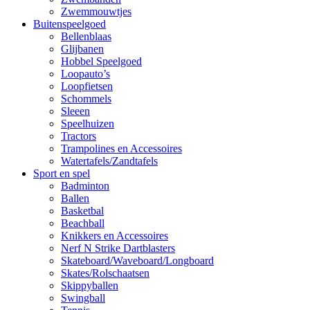
Zwemmouwtjes
Buitenspeelgoed
Bellenblaas
Glijbanen
Hobbel Speelgoed
Loopauto’s
Loopfietsen
Schommels
Sleeen
Speelhuizen
Tractors
Trampolines en Accessoires
Watertafels/Zandtafels
Sport en spel
Badminton
Ballen
Basketbal
Beachball
Knikkers en Accessoires
Nerf N Strike Dartblasters
Skateboard/Waveboard/Longboard
Skates/Rolschaatsen
Skippyballen
Swingball