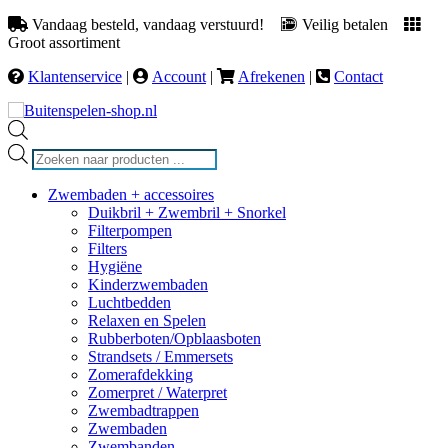
Vandaag besteld, vandaag verstuurd!
Veilig betalen
Groot assortiment
Klantenservice
|
Account
|
Afrekenen
|
Contact
Producten
zoeken
Zwembaden + accessoires
Duikbril + Zwembril + Snorkel
Filterpompen
Filters
Hygiëne
Kinderzwembaden
Luchtbedden
Relaxen en Spelen
Rubberboten/Opblaasboten
Strandsets / Emmersets
Zomerafdekking
Zomerpret / Waterpret
Zwembadtrappen
Zwembaden
Zwembanden