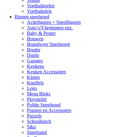
Tennis
Voetbaldoelen
Voetbaltafels
Binnen speelgoed
Actiefiguren + Speelfiguren
Auto’s/Vliegtuigen enz.
Baby & Peuter
Bouwen
Brandweer Speelgoed
Bruder
Duplo
Garages
Keukens
Keuken Accessoires
Kleien
Knuffels
Lego
Mega Bloks
Playmobil
Politie Speelgoed
Poppen en Accessoires
Puzzels
Schoollunch
Siku
Speelzand