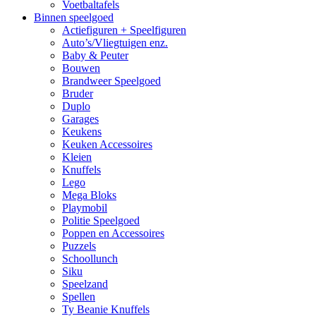
Voetbaltafels
Binnen speelgoed
Actiefiguren + Speelfiguren
Auto’s/Vliegtuigen enz.
Baby & Peuter
Bouwen
Brandweer Speelgoed
Bruder
Duplo
Garages
Keukens
Keuken Accessoires
Kleien
Knuffels
Lego
Mega Bloks
Playmobil
Politie Speelgoed
Poppen en Accessoires
Puzzels
Schoollunch
Siku
Speelzand
Spellen
Ty Beanie Knuffels