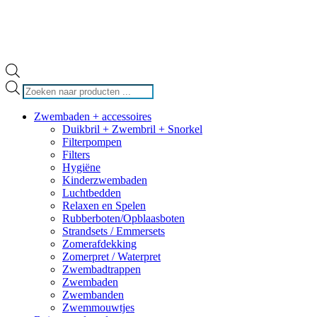
Producten
zoeken
Zwembaden + accessoires
Duikbril + Zwembril + Snorkel
Filterpompen
Filters
Hygiëne
Kinderzwembaden
Luchtbedden
Relaxen en Spelen
Rubberboten/Opblaasboten
Strandsets / Emmersets
Zomerafdekking
Zomerpret / Waterpret
Zwembadtrappen
Zwembaden
Zwembanden
Zwemmouwtjes