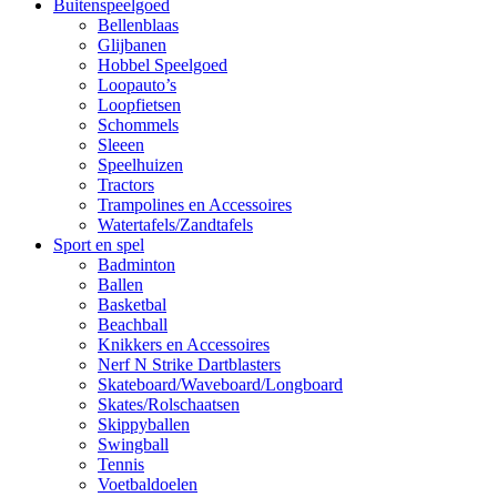
Buitenspeelgoed
Bellenblaas
Glijbanen
Hobbel Speelgoed
Loopauto’s
Loopfietsen
Schommels
Sleeen
Speelhuizen
Tractors
Trampolines en Accessoires
Watertafels/Zandtafels
Sport en spel
Badminton
Ballen
Basketbal
Beachball
Knikkers en Accessoires
Nerf N Strike Dartblasters
Skateboard/Waveboard/Longboard
Skates/Rolschaatsen
Skippyballen
Swingball
Tennis
Voetbaldoelen