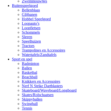
Zwemmouwtjes
Buitenspeelgoed
Bellenblaas
Glijbanen
Hobbel Speelgoed
Loopauto’s
Loopfietsen
Schommels
Sleeen
Speelhuizen
Tractors
Trampolines en Accessoires
Watertafels/Zandtafels
Sport en spel
Badminton
Ballen
Basketbal
Beachball
Knikkers en Accessoires
Nerf N Strike Dartblasters
Skateboard/Waveboard/Longboard
Skates/Rolschaatsen
Skippyballen
Swingball
Tennis