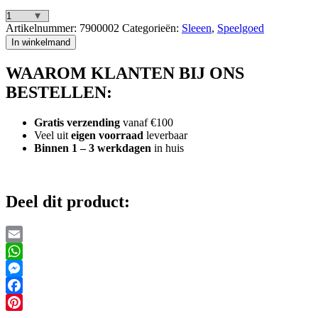
Alpin
Artikelnummer:
7900002
Categorieën:
Sleeen
,
Speelgoed
Sneeuwschuiver
In winkelmand
/
Sneeuwschep
WAAROM KLANTEN BIJ ONS
41
cm
BESTELLEN:
aantal
Gratis verzending
vanaf €100
Veel uit
eigen voorraad
leverbaar
Binnen 1 – 3 werkdagen
in huis
Deel dit product:
Email
WhatsApp
Messenger
Facebook