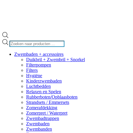
Producten
zoeken
Zwembaden + accessoires
Duikbril + Zwembril + Snorkel
Filterpompen
Filters
Hygiëne
Kinderzwembaden
Luchtbedden
Relaxen en Spelen
Rubberboten/Opblaasboten
Strandsets / Emmersets
Zomerafdekking
Zomerpret / Waterpret
Zwembadtrappen
Zwembaden
Zwembanden