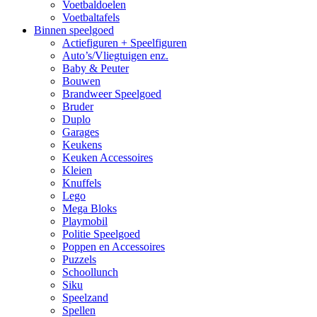
Voetbaldoelen
Voetbaltafels
Binnen speelgoed
Actiefiguren + Speelfiguren
Auto’s/Vliegtuigen enz.
Baby & Peuter
Bouwen
Brandweer Speelgoed
Bruder
Duplo
Garages
Keukens
Keuken Accessoires
Kleien
Knuffels
Lego
Mega Bloks
Playmobil
Politie Speelgoed
Poppen en Accessoires
Puzzels
Schoollunch
Siku
Speelzand
Spellen