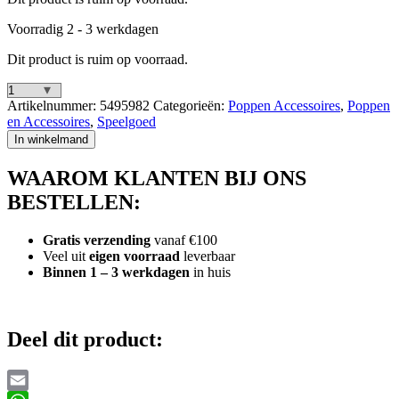
Voorradig 2 - 3 werkdagen
Dit product is ruim op voorraad.
Baby
Artikelnummer:
5495982
Categorieën:
Poppen Accessoires
,
Poppen
Born
en Accessoires
,
Speelgoed
Beer
In winkelmand
Visser
Outfit
WAAROM KLANTEN BIJ ONS
aantal
BESTELLEN:
Gratis verzending
vanaf €100
Veel uit
eigen voorraad
leverbaar
Binnen 1 – 3 werkdagen
in huis
Deel dit product: