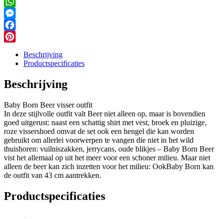
Email
WhatsApp
Messenger
Facebook
Pinterest
Beschrijving
Productspecificaties
Beschrijving
Baby Born Beer visser outfit
In deze stijlvolle outfit valt Beer niet alleen op, maar is bovendien
goed uitgerust: naast een schattig shirt met vest, broek en pluizige,
roze vissershoed omvat de set ook een hengel die kan worden
gebruikt om allerlei voorwerpen te vangen die niet in het wild
thuishoren: vuilniszakken, jerrycans, oude blikjes – Baby Born Beer
vist het allemaal op uit het meer voor een schoner milieu. Maar niet
alleen de beer kan zich inzetten voor het milieu: OokBaby Born kan
de outfit van 43 cm aantrekken.
Productspecificaties