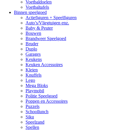
Voetbaldoelen
Voetbaltafels
Binnen speelgoed
Actiefiguren + Speelfiguren
Auto’s/Vliegtuigen enz.
Baby & Peuter
Bouwen
Brandweer Speelgoed
Bruder
Duplo
Garages
Keukens
Keuken Accessoires
Kleien
Knuffels
Lego
Mega Bloks
Playmobil
Politie Speelgoed
Poppen en Accessoires
Puzzels
Schoollunch
Siku
Speelzand
Spellen