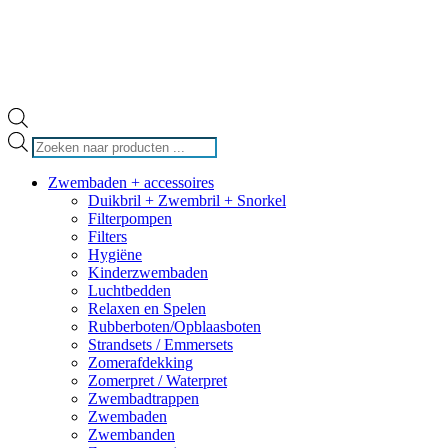
Producten
zoeken
Zwembaden + accessoires
Duikbril + Zwembril + Snorkel
Filterpompen
Filters
Hygiëne
Kinderzwembaden
Luchtbedden
Relaxen en Spelen
Rubberboten/Opblaasboten
Strandsets / Emmersets
Zomerafdekking
Zomerpret / Waterpret
Zwembadtrappen
Zwembaden
Zwembanden