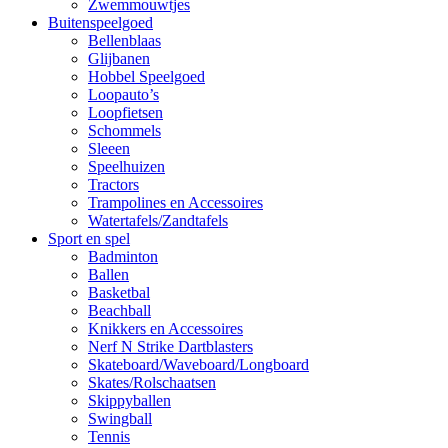
Zwemmouwtjes
Buitenspeelgoed
Bellenblaas
Glijbanen
Hobbel Speelgoed
Loopauto’s
Loopfietsen
Schommels
Sleeen
Speelhuizen
Tractors
Trampolines en Accessoires
Watertafels/Zandtafels
Sport en spel
Badminton
Ballen
Basketbal
Beachball
Knikkers en Accessoires
Nerf N Strike Dartblasters
Skateboard/Waveboard/Longboard
Skates/Rolschaatsen
Skippyballen
Swingball
Tennis