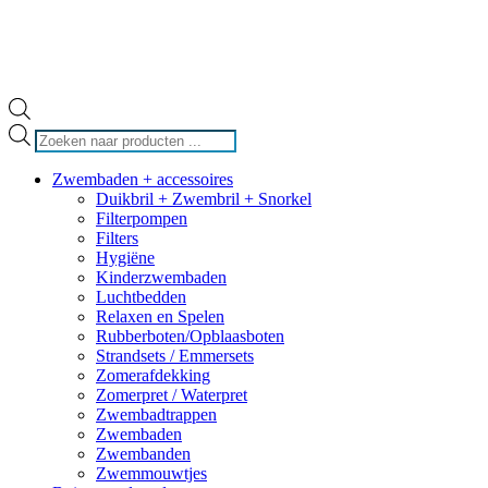
Producten
zoeken
Zwembaden + accessoires
Duikbril + Zwembril + Snorkel
Filterpompen
Filters
Hygiëne
Kinderzwembaden
Luchtbedden
Relaxen en Spelen
Rubberboten/Opblaasboten
Strandsets / Emmersets
Zomerafdekking
Zomerpret / Waterpret
Zwembadtrappen
Zwembaden
Zwembanden
Zwemmouwtjes