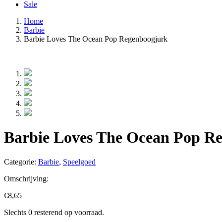
Sale
Home
Barbie
Barbie Loves The Ocean Pop Regenboogjurk
Barbie Loves The Ocean Pop R
Categorie:
Barbie
,
Speelgoed
Omschrijving:
€
8,65
Slechts 0 resterend op voorraad.