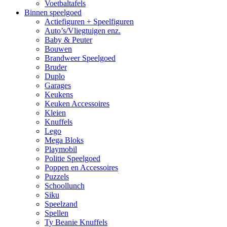
Voetbaltafels
Binnen speelgoed
Actiefiguren + Speelfiguren
Auto’s/Vliegtuigen enz.
Baby & Peuter
Bouwen
Brandweer Speelgoed
Bruder
Duplo
Garages
Keukens
Keuken Accessoires
Kleien
Knuffels
Lego
Mega Bloks
Playmobil
Politie Speelgoed
Poppen en Accessoires
Puzzels
Schoollunch
Siku
Speelzand
Spellen
Ty Beanie Knuffels