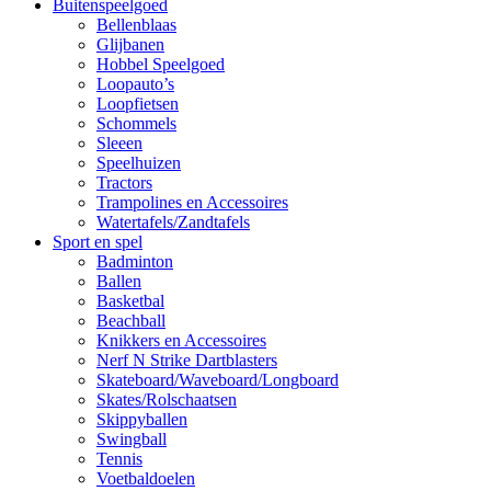
Buitenspeelgoed
Bellenblaas
Glijbanen
Hobbel Speelgoed
Loopauto’s
Loopfietsen
Schommels
Sleeen
Speelhuizen
Tractors
Trampolines en Accessoires
Watertafels/Zandtafels
Sport en spel
Badminton
Ballen
Basketbal
Beachball
Knikkers en Accessoires
Nerf N Strike Dartblasters
Skateboard/Waveboard/Longboard
Skates/Rolschaatsen
Skippyballen
Swingball
Tennis
Voetbaldoelen