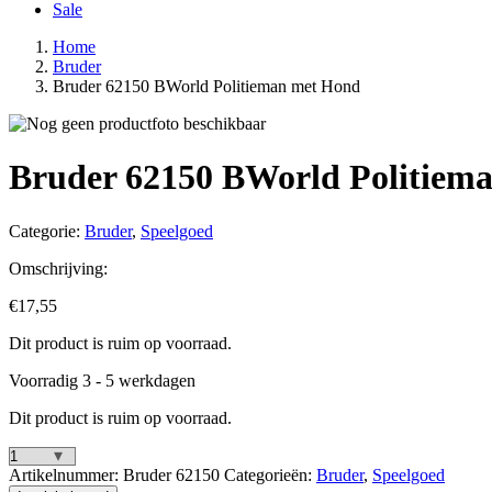
Sale
Home
Bruder
Bruder 62150 BWorld Politieman met Hond
Bruder 62150 BWorld Politiem
Categorie:
Bruder
,
Speelgoed
Omschrijving:
€
17,55
Dit product is ruim op voorraad.
Voorradig 3 - 5 werkdagen
Dit product is ruim op voorraad.
Bruder
Artikelnummer:
Bruder 62150
Categorieën:
Bruder
,
Speelgoed
62150