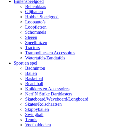
Buitenspeelgoed
Bellenblaas
Glijbanen
Hobbel Speelgoed
Loopauto’s
Loopfietsen
Schommels
Sleeen
Speelhuizen
Tractors
Trampolines en Accessoires
Watertafels/Zandtafels
Sport en spel
Badminton
Ballen
Basketbal
Beachball
Knikkers en Accessoires
Nerf N Strike Dartblasters
Skateboard/Waveboard/Longboard
Skates/Rolschaatsen
Skippyballen
Swingball
Tennis
Voetbaldoelen