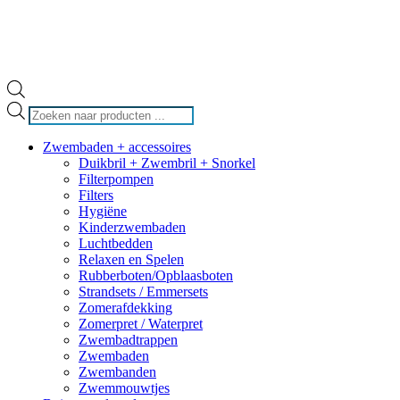
Producten
zoeken
Zwembaden + accessoires
Duikbril + Zwembril + Snorkel
Filterpompen
Filters
Hygiëne
Kinderzwembaden
Luchtbedden
Relaxen en Spelen
Rubberboten/Opblaasboten
Strandsets / Emmersets
Zomerafdekking
Zomerpret / Waterpret
Zwembadtrappen
Zwembaden
Zwembanden
Zwemmouwtjes