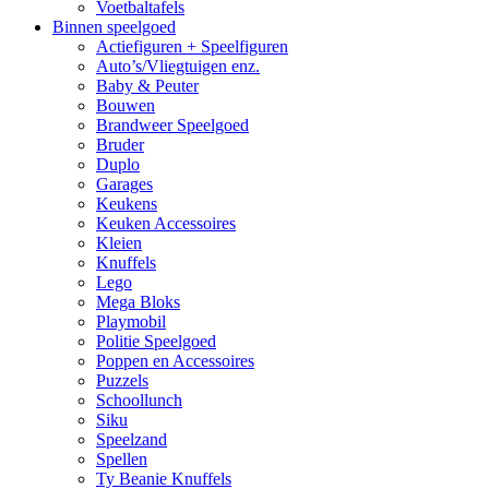
Voetbaltafels
Binnen speelgoed
Actiefiguren + Speelfiguren
Auto’s/Vliegtuigen enz.
Baby & Peuter
Bouwen
Brandweer Speelgoed
Bruder
Duplo
Garages
Keukens
Keuken Accessoires
Kleien
Knuffels
Lego
Mega Bloks
Playmobil
Politie Speelgoed
Poppen en Accessoires
Puzzels
Schoollunch
Siku
Speelzand
Spellen
Ty Beanie Knuffels