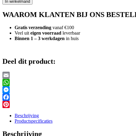
In winkelmand
BWorld
Politieman
WAAROM KLANTEN BIJ ONS BESTEL
met
Hond
aantal
Gratis verzending
vanaf €100
Veel uit
eigen voorraad
leverbaar
Binnen 1 – 3 werkdagen
in huis
Deel dit product:
Email
WhatsApp
Messenger
Facebook
Pinterest
Beschrijving
Productspecificaties
Beschrijving