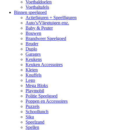
Voetbaldoelen
Voetbaltafels
Binnen speelgoed
Actiefiguren + Speelfiguren
Auto’s/Vliegtuigen enz.
Baby & Peuter
Bouwen
Brandweer Speelgoed
Bruder
Duplo
Garages
Keukens
Keuken Accessoires
Kleien
Knuffels
Lego
Mega Bloks
Playmobil
Politie Speelgoed
Poppen en Accessoires
Puzzels
Schoollunch
Siku
Speelzand
Spellen