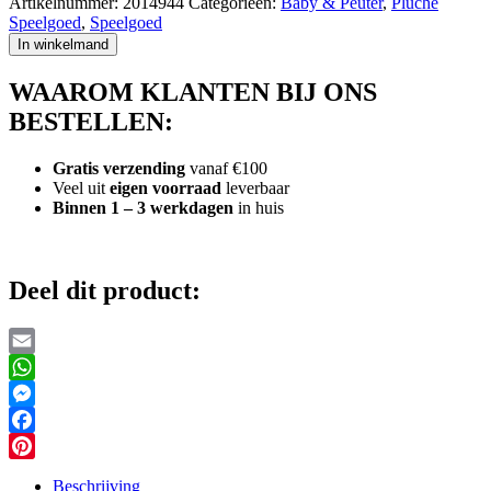
Artikelnummer:
2014944
Categorieën:
Baby & Peuter
,
Pluche
Bal
Speelgoed
,
Speelgoed
18
In winkelmand
cm
aantal
WAAROM KLANTEN BIJ ONS
BESTELLEN:
Gratis verzending
vanaf €100
Veel uit
eigen voorraad
leverbaar
Binnen 1 – 3 werkdagen
in huis
Deel dit product:
Email
WhatsApp
Messenger
Facebook
Pinterest
Beschrijving