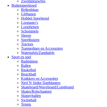
Zwemmouwtjes
Buitenspeelgoed
Bellenblaas
Glijbanen
Hobbel Speelgoed
Loopauto’s
Loopfietsen
Schommels
Sleeen
Speelhuizen
Tractors
Trampolines en Accessoires
Watertafels/Zandtafels
Sport en spel
Badminton
Ballen
Basketbal
Beachball
Knikkers en Accessoires
Nerf N Strike Dartblasters
Skateboard/Waveboard/Longboard
Skates/Rolschaatsen
Skippyballen
Swingball
Tennis