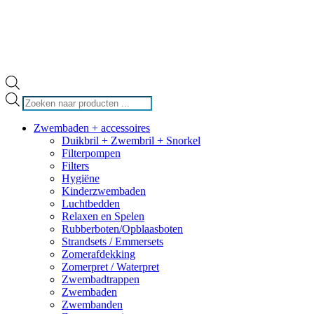
Producten
zoeken
Zwembaden + accessoires
Duikbril + Zwembril + Snorkel
Filterpompen
Filters
Hygiëne
Kinderzwembaden
Luchtbedden
Relaxen en Spelen
Rubberboten/Opblaasboten
Strandsets / Emmersets
Zomerafdekking
Zomerpret / Waterpret
Zwembadtrappen
Zwembaden
Zwembanden