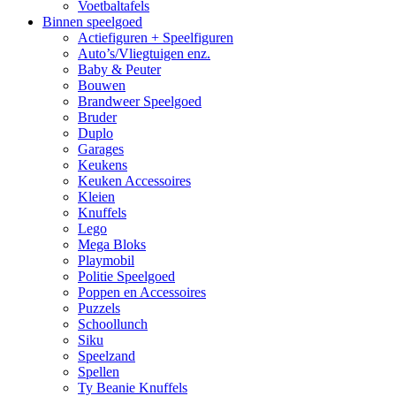
Voetbaltafels
Binnen speelgoed
Actiefiguren + Speelfiguren
Auto’s/Vliegtuigen enz.
Baby & Peuter
Bouwen
Brandweer Speelgoed
Bruder
Duplo
Garages
Keukens
Keuken Accessoires
Kleien
Knuffels
Lego
Mega Bloks
Playmobil
Politie Speelgoed
Poppen en Accessoires
Puzzels
Schoollunch
Siku
Speelzand
Spellen
Ty Beanie Knuffels