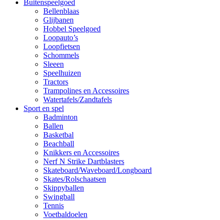
Buitenspeelgoed
Bellenblaas
Glijbanen
Hobbel Speelgoed
Loopauto’s
Loopfietsen
Schommels
Sleeen
Speelhuizen
Tractors
Trampolines en Accessoires
Watertafels/Zandtafels
Sport en spel
Badminton
Ballen
Basketbal
Beachball
Knikkers en Accessoires
Nerf N Strike Dartblasters
Skateboard/Waveboard/Longboard
Skates/Rolschaatsen
Skippyballen
Swingball
Tennis
Voetbaldoelen