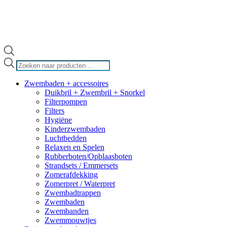
Producten
zoeken
Zwembaden + accessoires
Duikbril + Zwembril + Snorkel
Filterpompen
Filters
Hygiëne
Kinderzwembaden
Luchtbedden
Relaxen en Spelen
Rubberboten/Opblaasboten
Strandsets / Emmersets
Zomerafdekking
Zomerpret / Waterpret
Zwembadtrappen
Zwembaden
Zwembanden
Zwemmouwtjes