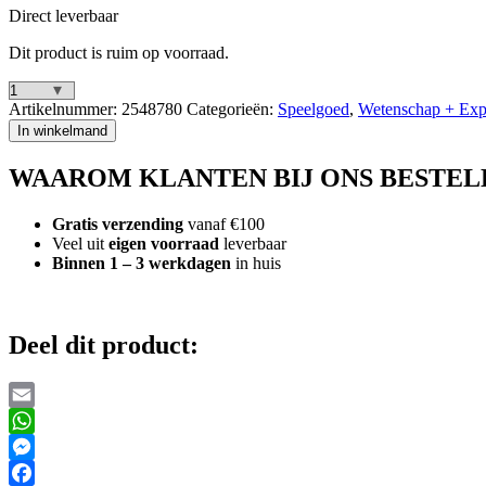
Direct leverbaar
Dit product is ruim op voorraad.
Clementoni
Artikelnummer:
2548780
Categorieën:
Speelgoed
,
Wetenschap + Exp
iDEA
In winkelmand
Pen
Creator
WAAROM KLANTEN BIJ ONS BESTEL
Studio
aantal
Gratis verzending
vanaf €100
Veel uit
eigen voorraad
leverbaar
Binnen 1 – 3 werkdagen
in huis
Deel dit product:
Email
WhatsApp
Messenger