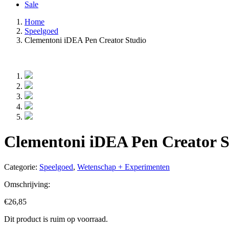
Sale
Home
Speelgoed
Clementoni iDEA Pen Creator Studio
Clementoni iDEA Pen Creator S
Categorie:
Speelgoed
,
Wetenschap + Experimenten
Omschrijving:
€
26,85
Dit product is ruim op voorraad.