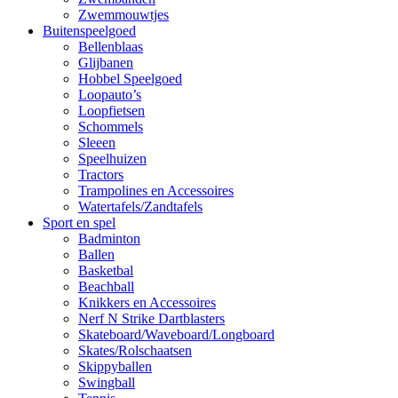
Zwemmouwtjes
Buitenspeelgoed
Bellenblaas
Glijbanen
Hobbel Speelgoed
Loopauto’s
Loopfietsen
Schommels
Sleeen
Speelhuizen
Tractors
Trampolines en Accessoires
Watertafels/Zandtafels
Sport en spel
Badminton
Ballen
Basketbal
Beachball
Knikkers en Accessoires
Nerf N Strike Dartblasters
Skateboard/Waveboard/Longboard
Skates/Rolschaatsen
Skippyballen
Swingball