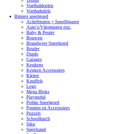
Tennis
Voetbaldoelen
Voetbaltafels
Binnen speelgoed
Actiefiguren + Speelfiguren
Auto’s/Vliegtuigen enz.
Baby & Peuter
Bouwen
Brandweer Speelgoed
Bruder
Duplo
Garages
Keukens
Keuken Accessoires
Kleien
Knuffels
Lego
Mega Bloks
Playmobil
Politie Speelgoed
Poppen en Accessoires
Puzzels
Schoollunch
Siku
Speelzand