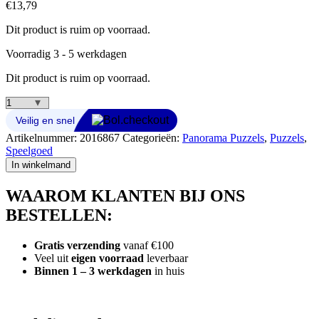
€
13,79
Dit product is ruim op voorraad.
Voorradig 3 - 5 werkdagen
Dit product is ruim op voorraad.
Clementoni
Panorama
Puzzel
Artikelnummer:
2016867
Categorieën:
Panorama Puzzels
,
Puzzels
,
Disney
Speelgoed
Stitch
In winkelmand
1000
Stukjes
WAAROM KLANTEN BIJ ONS
aantal
BESTELLEN:
Gratis verzending
vanaf €100
Veel uit
eigen voorraad
leverbaar
Binnen 1 – 3 werkdagen
in huis