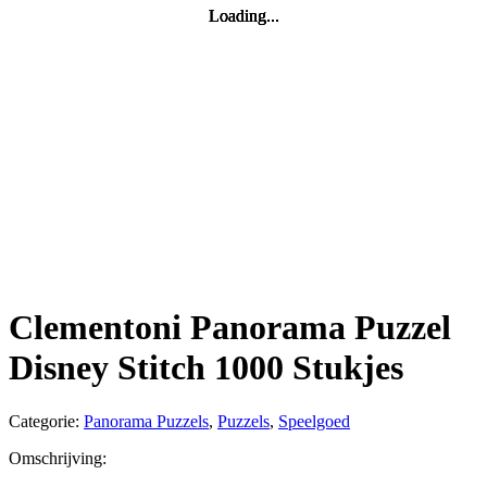
Loading...
Loading...
Loading...
Loading...
Clementoni Panorama Puzzel
Disney Stitch 1000 Stukjes
Categorie:
Panorama Puzzels
,
Puzzels
,
Speelgoed
Omschrijving: