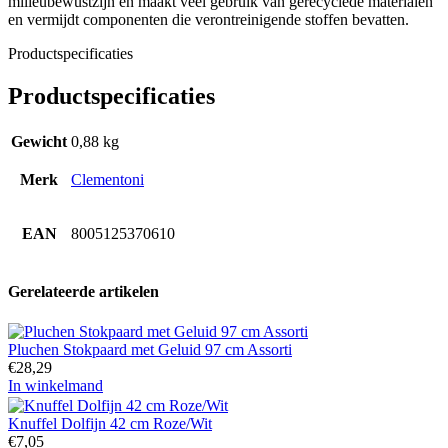
milieubewustzijn en maakt veel gebruik van gerecyclede materialen
en vermijdt componenten die verontreinigende stoffen bevatten.
Productspecificaties
Productspecificaties
Gewicht
0,88 kg
Merk
Clementoni
EAN
8005125370610
Gerelateerde artikelen
Pluchen Stokpaard met Geluid 97 cm Assorti
€
28,29
In winkelmand
Knuffel Dolfijn 42 cm Roze/Wit
€
7,05