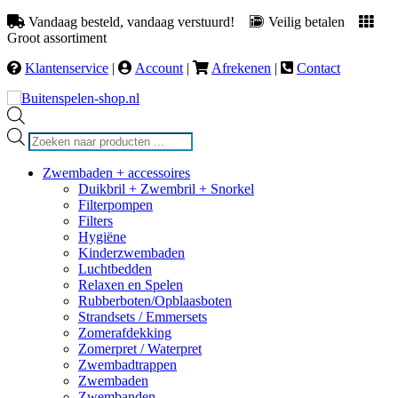
Vandaag besteld, vandaag verstuurd!
Veilig betalen
Groot assortiment
Klantenservice
|
Account
|
Afrekenen
|
Contact
Producten
zoeken
Zwembaden + accessoires
Duikbril + Zwembril + Snorkel
Filterpompen
Filters
Hygiëne
Kinderzwembaden
Luchtbedden
Relaxen en Spelen
Rubberboten/Opblaasboten
Strandsets / Emmersets
Zomerafdekking
Zomerpret / Waterpret
Zwembadtrappen
Zwembaden
Zwembanden