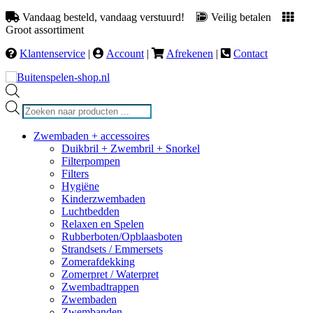
Vandaag besteld, vandaag verstuurd!
Veilig betalen
Groot assortiment
Klantenservice
|
Account
|
Afrekenen
|
Contact
Producten
zoeken
Zwembaden + accessoires
Duikbril + Zwembril + Snorkel
Filterpompen
Filters
Hygiëne
Kinderzwembaden
Luchtbedden
Relaxen en Spelen
Rubberboten/Opblaasboten
Strandsets / Emmersets
Zomerafdekking
Zomerpret / Waterpret
Zwembadtrappen
Zwembaden
Zwembanden