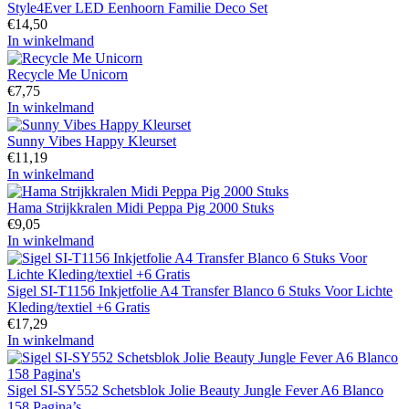
Style4Ever LED Eenhoorn Familie Deco Set
€
14,50
In winkelmand
Recycle Me Unicorn
€
7,75
In winkelmand
Sunny Vibes Happy Kleurset
€
11,19
In winkelmand
Hama Strijkkralen Midi Peppa Pig 2000 Stuks
€
9,05
In winkelmand
Sigel SI-T1156 Inkjetfolie A4 Transfer Blanco 6 Stuks Voor Lichte
Kleding/textiel +6 Gratis
€
17,29
In winkelmand
Sigel SI-SY552 Schetsblok Jolie Beauty Jungle Fever A6 Blanco
158 Pagina’s