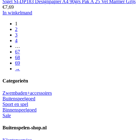
Sigel SI-DP183 Designpapier A4 90grs Pak A 25 Vel Marmer Grijs
€
7,69
In winkelmand
1
2
3
4
…
67
68
69
→
Categorieën
Zwembaden+accessoires
Buitenspeelgoed
Sport en spel
Binnenspeelgoed
Sale
Buitenspelen-shop.nl