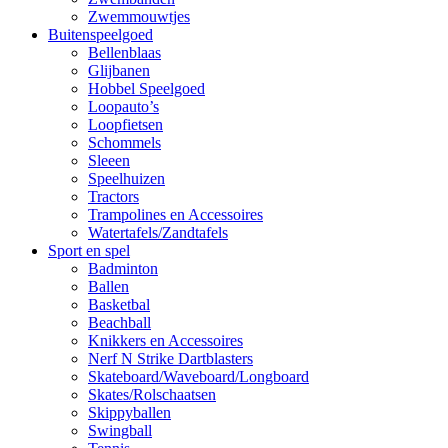
Zwemmouwtjes
Buitenspeelgoed
Bellenblaas
Glijbanen
Hobbel Speelgoed
Loopauto’s
Loopfietsen
Schommels
Sleeen
Speelhuizen
Tractors
Trampolines en Accessoires
Watertafels/Zandtafels
Sport en spel
Badminton
Ballen
Basketbal
Beachball
Knikkers en Accessoires
Nerf N Strike Dartblasters
Skateboard/Waveboard/Longboard
Skates/Rolschaatsen
Skippyballen
Swingball