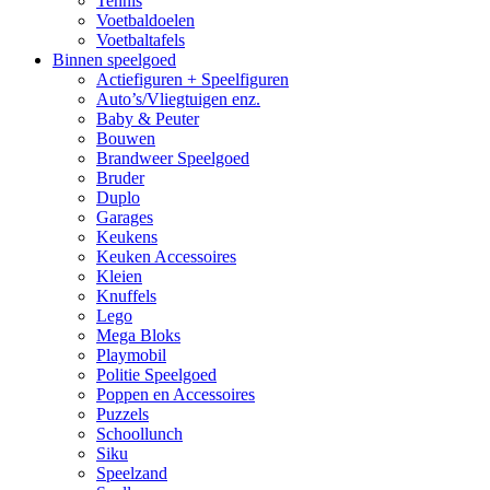
Tennis
Voetbaldoelen
Voetbaltafels
Binnen speelgoed
Actiefiguren + Speelfiguren
Auto’s/Vliegtuigen enz.
Baby & Peuter
Bouwen
Brandweer Speelgoed
Bruder
Duplo
Garages
Keukens
Keuken Accessoires
Kleien
Knuffels
Lego
Mega Bloks
Playmobil
Politie Speelgoed
Poppen en Accessoires
Puzzels
Schoollunch
Siku
Speelzand