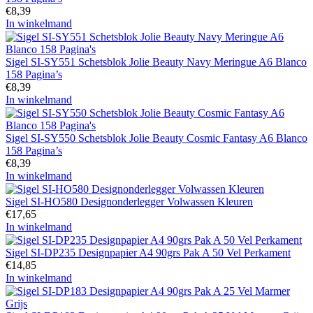
€
8,39
In winkelmand
Sigel SI-SY551 Schetsblok Jolie Beauty Navy Meringue A6 Blanco
158 Pagina’s
€
8,39
In winkelmand
Sigel SI-SY550 Schetsblok Jolie Beauty Cosmic Fantasy A6 Blanco
158 Pagina’s
€
8,39
In winkelmand
Sigel SI-HO580 Designonderlegger Volwassen Kleuren
€
17,65
In winkelmand
Sigel SI-DP235 Designpapier A4 90grs Pak A 50 Vel Perkament
€
14,85
In winkelmand