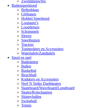
Zwemmouwtjes
Buitenspeelgoed
Bellenblaas
Glijbanen
Hobbel Speelgoed
Loopauto’s
Loopfietsen
Schommels
Sleeen
Speelhuizen
Tractors
Trampolines en Accessoires
Watertafels/Zandtafels
Sport en spel
Badminton
Ballen
Basketbal
Beachball
Knikkers en Accessoires
Nerf N Strike Dartblasters
Skateboard/Waveboard/Longboard
Skates/Rolschaatsen
Skippyballen
Swingball
Tennis