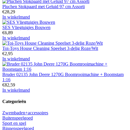
Pluchen Stokpaard met Geluid 97 cm Assorti
€
28,29
In winkelmand
SES Vliegtuigjes Bouwen
€
6,89
In winkelmand
Toi-Toys House Cleaning Speelset 3-delig Roze/Wit
€
2,95
In winkelmand
Bruder 02135 John Deere 1270G Boomrooimachine + Boomstam
1:16
€
82,59
In winkelmand
Categorieën
Zwembaden+accessoires
Buitenspeelgoed
Sport en spel
Binnenspeelgoed