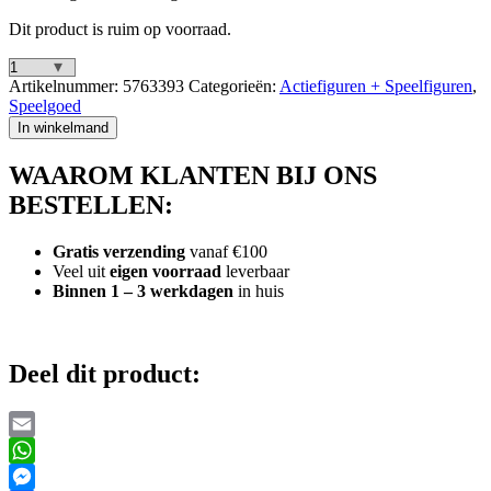
Dit product is ruim op voorraad.
DC
Artikelnummer:
5763393
Categorieën:
Actiefiguren + Speelfiguren
,
Batman
Speelgoed
Ninja
In winkelmand
Joker
30
WAAROM KLANTEN BIJ ONS
cm
aantal
BESTELLEN:
Gratis verzending
vanaf €100
Veel uit
eigen voorraad
leverbaar
Binnen 1 – 3 werkdagen
in huis
Deel dit product:
Email
WhatsApp