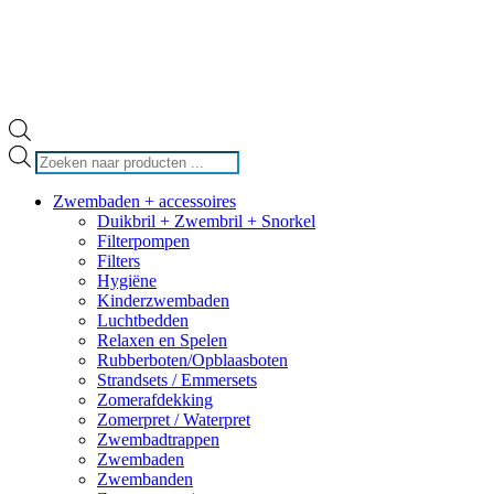
Producten
zoeken
Zwembaden + accessoires
Duikbril + Zwembril + Snorkel
Filterpompen
Filters
Hygiëne
Kinderzwembaden
Luchtbedden
Relaxen en Spelen
Rubberboten/Opblaasboten
Strandsets / Emmersets
Zomerafdekking
Zomerpret / Waterpret
Zwembadtrappen
Zwembaden
Zwembanden