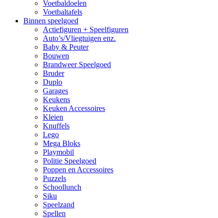
Voetbaldoelen
Voetbaltafels
Binnen speelgoed
Actiefiguren + Speelfiguren
Auto’s/Vliegtuigen enz.
Baby & Peuter
Bouwen
Brandweer Speelgoed
Bruder
Duplo
Garages
Keukens
Keuken Accessoires
Kleien
Knuffels
Lego
Mega Bloks
Playmobil
Politie Speelgoed
Poppen en Accessoires
Puzzels
Schoollunch
Siku
Speelzand
Spellen