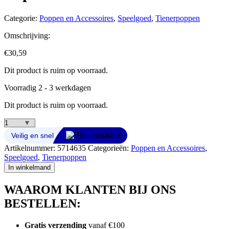
Categorie:
Poppen en Accessoires
,
Speelgoed
,
Tienerpoppen
Omschrijving:
€
30,59
Dit product is ruim op voorraad.
Voorradig 2 - 3 werkdagen
Dit product is ruim op voorraad.
Disney
Frozen
Jewel
Artikelnummer:
5714635
Categorieën:
Poppen en Accessoires
,
Reveal
Speelgoed
,
Tienerpoppen
Pop
In winkelmand
Elsa
aantal
WAAROM KLANTEN BIJ ONS
BESTELLEN:
Gratis verzending
vanaf €100