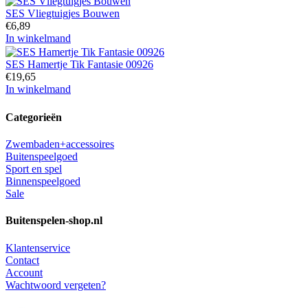
SES Vliegtuigjes Bouwen
€
6,89
In winkelmand
SES Hamertje Tik Fantasie 00926
€
19,65
In winkelmand
Categorieën
Zwembaden+accessoires
Buitenspeelgoed
Sport en spel
Binnenspeelgoed
Sale
Buitenspelen-shop.nl
Klantenservice
Contact
Account
Wachtwoord vergeten?