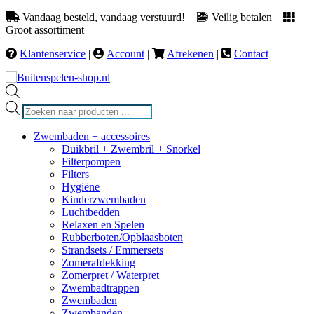
Vandaag besteld, vandaag verstuurd!
Veilig betalen
Groot assortiment
Klantenservice
|
Account
|
Afrekenen
|
Contact
Producten
zoeken
Zwembaden + accessoires
Duikbril + Zwembril + Snorkel
Filterpompen
Filters
Hygiëne
Kinderzwembaden
Luchtbedden
Relaxen en Spelen
Rubberboten/Opblaasboten
Strandsets / Emmersets
Zomerafdekking
Zomerpret / Waterpret
Zwembadtrappen
Zwembaden
Zwembanden