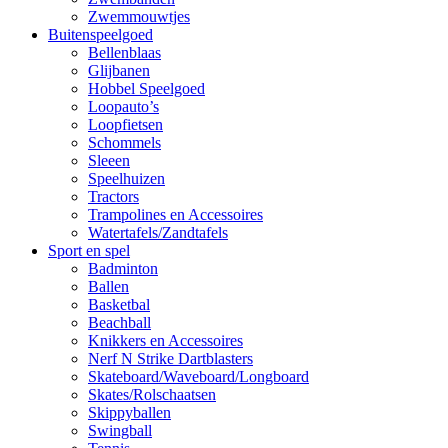
Zwemmouwtjes
Buitenspeelgoed
Bellenblaas
Glijbanen
Hobbel Speelgoed
Loopauto’s
Loopfietsen
Schommels
Sleeen
Speelhuizen
Tractors
Trampolines en Accessoires
Watertafels/Zandtafels
Sport en spel
Badminton
Ballen
Basketbal
Beachball
Knikkers en Accessoires
Nerf N Strike Dartblasters
Skateboard/Waveboard/Longboard
Skates/Rolschaatsen
Skippyballen
Swingball