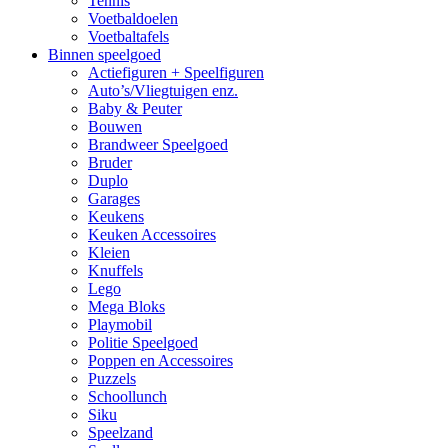
Tennis
Voetbaldoelen
Voetbaltafels
Binnen speelgoed
Actiefiguren + Speelfiguren
Auto’s/Vliegtuigen enz.
Baby & Peuter
Bouwen
Brandweer Speelgoed
Bruder
Duplo
Garages
Keukens
Keuken Accessoires
Kleien
Knuffels
Lego
Mega Bloks
Playmobil
Politie Speelgoed
Poppen en Accessoires
Puzzels
Schoollunch
Siku
Speelzand