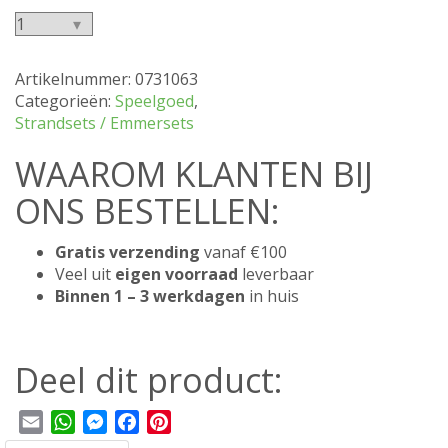
Emmer
Krab
22cm
Artikelnummer:
0731063
aantal
Categorieën:
Speelgoed
,
Strandsets / Emmersets
WAAROM KLANTEN BIJ
ONS BESTELLEN:
Gratis verzending
vanaf €100
Veel uit
eigen voorraad
leverbaar
Binnen 1 – 3 werkdagen
in huis
Deel dit product:
Email
WhatsApp
Messenger
Facebook
Pinterest