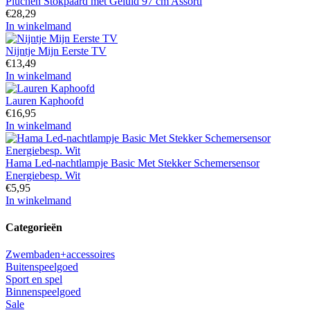
Pluchen Stokpaard met Geluid 97 cm Assorti
€
28,29
In winkelmand
Nijntje Mijn Eerste TV
€
13,49
In winkelmand
Lauren Kaphoofd
€
16,95
In winkelmand
Hama Led-nachtlampje Basic Met Stekker Schemersensor
Energiebesp. Wit
€
5,95
In winkelmand
Categorieën
Zwembaden+accessoires
Buitenspeelgoed
Sport en spel
Binnenspeelgoed
Sale