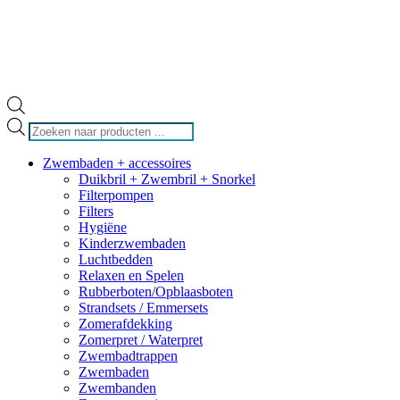
Producten
zoeken
Zwembaden + accessoires
Duikbril + Zwembril + Snorkel
Filterpompen
Filters
Hygiëne
Kinderzwembaden
Luchtbedden
Relaxen en Spelen
Rubberboten/Opblaasboten
Strandsets / Emmersets
Zomerafdekking
Zomerpret / Waterpret
Zwembadtrappen
Zwembaden
Zwembanden