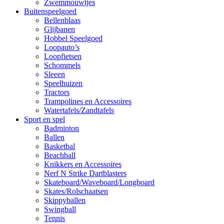
Zwemmouwtjes
Buitenspeelgoed
Bellenblaas
Glijbanen
Hobbel Speelgoed
Loopauto’s
Loopfietsen
Schommels
Sleeen
Speelhuizen
Tractors
Trampolines en Accessoires
Watertafels/Zandtafels
Sport en spel
Badminton
Ballen
Basketbal
Beachball
Knikkers en Accessoires
Nerf N Strike Dartblasters
Skateboard/Waveboard/Longboard
Skates/Rolschaatsen
Skippyballen
Swingball
Tennis