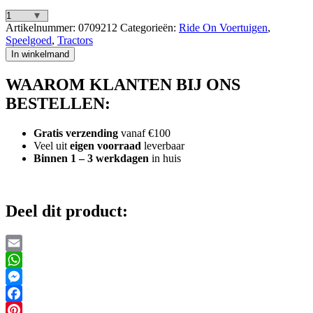
Falk
Artikelnummer:
0709212
Categorieën:
Ride On Voertuigen
,
Claas
Speelgoed
,
Tractors
Arion
In winkelmand
410
Tractor
WAAROM KLANTEN BIJ ONS
+
Aanhanger
BESTELLEN:
+
Lader
Gratis verzending
vanaf €100
2-
Veel uit
eigen voorraad
leverbaar
5
Binnen 1 – 3 werkdagen
in huis
Jaar
aantal
Deel dit product:
Email
WhatsApp
Messenger
Facebook