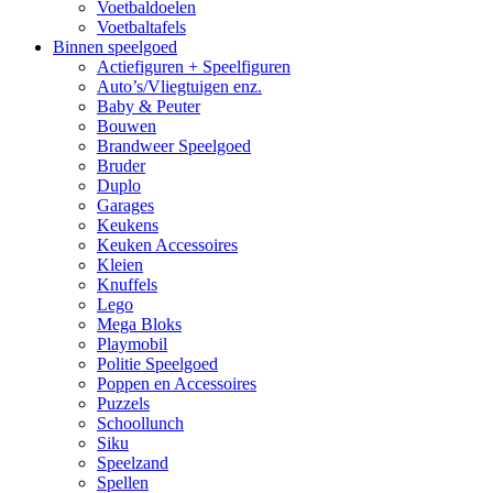
Voetbaldoelen
Voetbaltafels
Binnen speelgoed
Actiefiguren + Speelfiguren
Auto’s/Vliegtuigen enz.
Baby & Peuter
Bouwen
Brandweer Speelgoed
Bruder
Duplo
Garages
Keukens
Keuken Accessoires
Kleien
Knuffels
Lego
Mega Bloks
Playmobil
Politie Speelgoed
Poppen en Accessoires
Puzzels
Schoollunch
Siku
Speelzand
Spellen