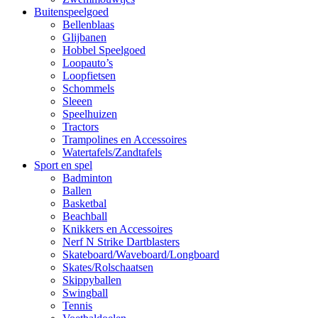
Buitenspeelgoed
Bellenblaas
Glijbanen
Hobbel Speelgoed
Loopauto’s
Loopfietsen
Schommels
Sleeen
Speelhuizen
Tractors
Trampolines en Accessoires
Watertafels/Zandtafels
Sport en spel
Badminton
Ballen
Basketbal
Beachball
Knikkers en Accessoires
Nerf N Strike Dartblasters
Skateboard/Waveboard/Longboard
Skates/Rolschaatsen
Skippyballen
Swingball
Tennis