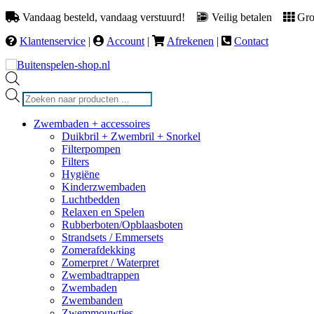
Vandaag besteld, vandaag verstuurd!
Veilig betalen
Groo
Klantenservice
|
Account
|
Afrekenen
|
Contact
Producten
zoeken
Zwembaden + accessoires
Duikbril + Zwembril + Snorkel
Filterpompen
Filters
Hygiëne
Kinderzwembaden
Luchtbedden
Relaxen en Spelen
Rubberboten/Opblaasboten
Strandsets / Emmersets
Zomerafdekking
Zomerpret / Waterpret
Zwembadtrappen
Zwembaden
Zwembanden
Zwemmouwtjes