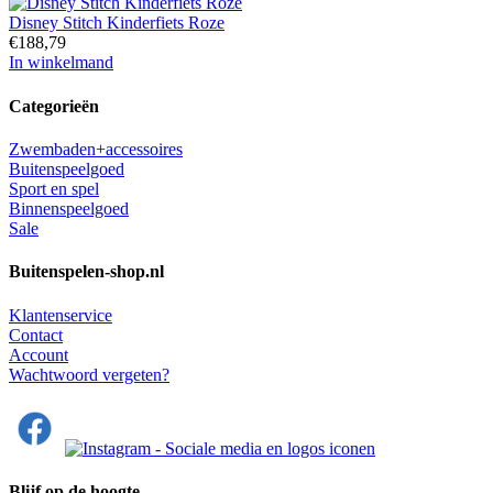
Disney Stitch Kinderfiets Roze
€
188,79
In winkelmand
Categorieën
Zwembaden+accessoires
Buitenspeelgoed
Sport en spel
Binnenspeelgoed
Sale
Buitenspelen-shop.nl
Klantenservice
Contact
Account
Wachtwoord vergeten?
Blijf op de hoogte