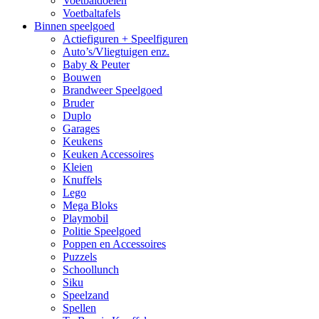
Voetbaldoelen
Voetbaltafels
Binnen speelgoed
Actiefiguren + Speelfiguren
Auto’s/Vliegtuigen enz.
Baby & Peuter
Bouwen
Brandweer Speelgoed
Bruder
Duplo
Garages
Keukens
Keuken Accessoires
Kleien
Knuffels
Lego
Mega Bloks
Playmobil
Politie Speelgoed
Poppen en Accessoires
Puzzels
Schoollunch
Siku
Speelzand
Spellen