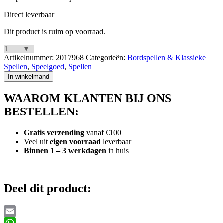
Direct leverbaar
Dit product is ruim op voorraad.
Hasbro
Artikelnummer:
2017968
Categorieën:
Bordspellen & Klassieke
Monopoly
Spellen
,
Speelgoed
,
Spellen
Fifa
In winkelmand
World
Cup
WAAROM KLANTEN BIJ ONS
Edition
Core
BESTELLEN:
Game
aantal
Gratis verzending
vanaf €100
Veel uit
eigen voorraad
leverbaar
Binnen 1 – 3 werkdagen
in huis
Deel dit product:
Email