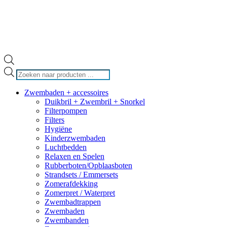
Producten
zoeken
Zwembaden + accessoires
Duikbril + Zwembril + Snorkel
Filterpompen
Filters
Hygiëne
Kinderzwembaden
Luchtbedden
Relaxen en Spelen
Rubberboten/Opblaasboten
Strandsets / Emmersets
Zomerafdekking
Zomerpret / Waterpret
Zwembadtrappen
Zwembaden
Zwembanden