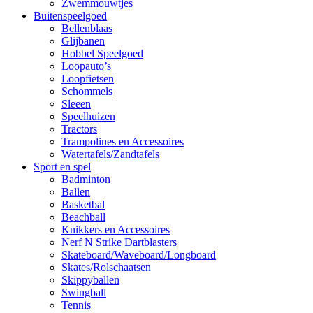
Zwemmouwtjes
Buitenspeelgoed
Bellenblaas
Glijbanen
Hobbel Speelgoed
Loopauto’s
Loopfietsen
Schommels
Sleeen
Speelhuizen
Tractors
Trampolines en Accessoires
Watertafels/Zandtafels
Sport en spel
Badminton
Ballen
Basketbal
Beachball
Knikkers en Accessoires
Nerf N Strike Dartblasters
Skateboard/Waveboard/Longboard
Skates/Rolschaatsen
Skippyballen
Swingball
Tennis