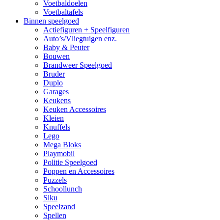
Voetbaldoelen
Voetbaltafels
Binnen speelgoed
Actiefiguren + Speelfiguren
Auto’s/Vliegtuigen enz.
Baby & Peuter
Bouwen
Brandweer Speelgoed
Bruder
Duplo
Garages
Keukens
Keuken Accessoires
Kleien
Knuffels
Lego
Mega Bloks
Playmobil
Politie Speelgoed
Poppen en Accessoires
Puzzels
Schoollunch
Siku
Speelzand
Spellen