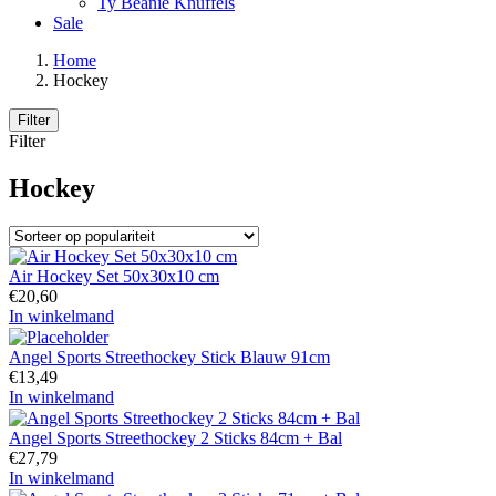
Ty Beanie Knuffels
Sale
Home
Hockey
Filter
Filter
Hockey
Air Hockey Set 50x30x10 cm
€
20,60
In winkelmand
Angel Sports Streethockey Stick Blauw 91cm
€
13,49
In winkelmand
Angel Sports Streethockey 2 Sticks 84cm + Bal
€
27,79
In winkelmand