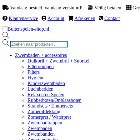
Vandaag besteld, vandaag verstuurd!
Veilig betalen
Groo
Klantenservice
|
Account
|
Afrekenen
|
Contact
Producten
zoeken
Zwembaden + accessoires
Duikbril + Zwembril + Snorkel
Filterpompen
Filters
Hygiëne
Kinderzwembaden
Luchtbedden
Relaxen en Spelen
Rubberboten/Opblaasboten
Strandsets / Emmersets
Zomerafdekking
Zomerpret / Waterpret
Zwembadtrappen
Zwembaden
Zwembanden
Zwemmouwtjes