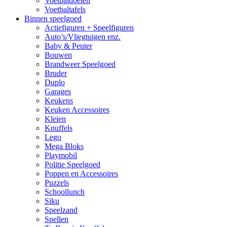
Voetbaldoelen
Voetbaltafels
Binnen speelgoed
Actiefiguren + Speelfiguren
Auto’s/Vliegtuigen enz.
Baby & Peuter
Bouwen
Brandweer Speelgoed
Bruder
Duplo
Garages
Keukens
Keuken Accessoires
Kleien
Knuffels
Lego
Mega Bloks
Playmobil
Politie Speelgoed
Poppen en Accessoires
Puzzels
Schoollunch
Siku
Speelzand
Spellen