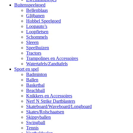
Buitenspeelgoed
Bellenblaas
Glijbanen
Hobbel Speelgoed
Loopauto’s
Loopfietsen
Schommels
Sleeen
Speelhuizen
Tractors
Trampolines en Accessoires
Watertafels/Zandtafels
Sport en spel
Badminton
Ballen
Basketbal
Beachball
Knikkers en Accessoires
Nerf N Strike Dartblasters
Skateboard/Waveboard/Longboard
Skates/Rolschaatsen
Skippyballen
Swingball
Tennis