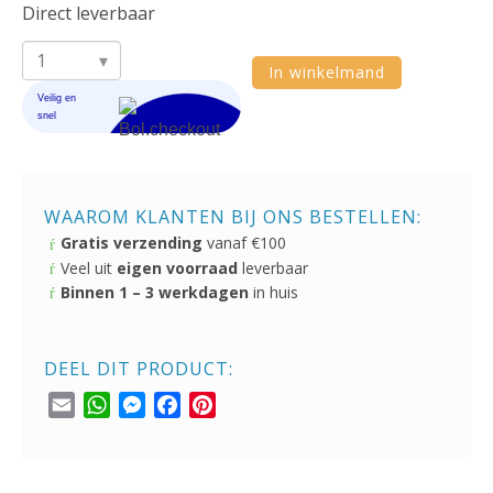
Direct leverbaar
Intex
In winkelmand
68609
Quick
Fill
High
WAAROM KLANTEN BIJ ONS BESTELLEN:
PSI
Gratis verzending
vanaf €100
Elektrische
Veel uit
eigen voorraad
leverbaar
Pomp
Binnen 1 – 3 werkdagen
in huis
12V/240V
aantal
DEEL DIT PRODUCT:
Email
WhatsApp
Messenger
Facebook
Pinterest