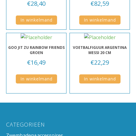
€
28,40
€
82,59
In winkelmand
In winkelmand
GOO JIT ZU RAINBOW FRIENDS
VOETBALFIGUUR ARGENTINA
GROEN
MESSI 20 CM
€
16,49
€
22,29
In winkelmand
In winkelmand
CATEGORIEËN
Zwembaden+accessoires