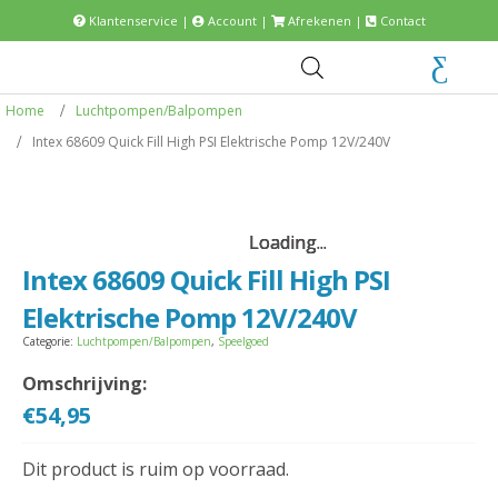
Klantenservice
|
Account
|
Afrekenen
|
Contact
Home
Luchtpompen/Balpompen
Intex 68609 Quick Fill High PSI Elektrische Pomp 12V/240V
Loading...
Loading...
Loading...
Loading...
Intex 68609 Quick Fill High PSI
Elektrische Pomp 12V/240V
Categorie:
Luchtpompen/Balpompen
,
Speelgoed
Omschrijving:
€
54,95
Dit product is ruim op voorraad.