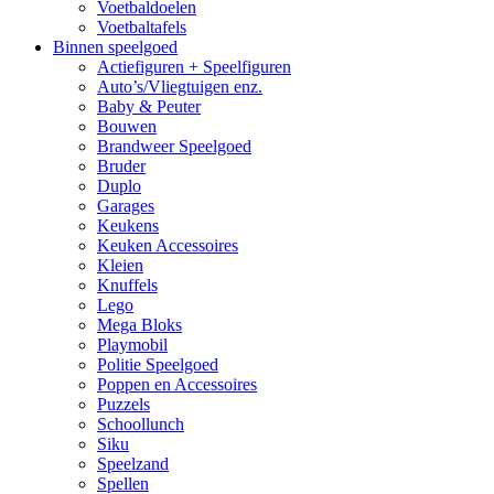
Voetbaldoelen
Voetbaltafels
Binnen speelgoed
Actiefiguren + Speelfiguren
Auto’s/Vliegtuigen enz.
Baby & Peuter
Bouwen
Brandweer Speelgoed
Bruder
Duplo
Garages
Keukens
Keuken Accessoires
Kleien
Knuffels
Lego
Mega Bloks
Playmobil
Politie Speelgoed
Poppen en Accessoires
Puzzels
Schoollunch
Siku
Speelzand
Spellen