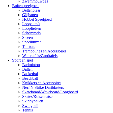
Zwemmouwtjes
Buitenspeelgoed
Bellenblaas
Glijbanen
Hobbel Speelgoed
Loopauto’s
Loopfietsen
Schommels
Sleeen
Speelhuizen
Tractors
Trampolines en Accessoires
Watertafels/Zandtafels
Sport en spel
Badminton
Ballen
Basketbal
Beachball
Knikkers en Accessoires
Nerf N Strike Dartblasters
Skateboard/Waveboard/Longboard
Skates/Rolschaatsen
Skippyballen
Swingball
Tennis