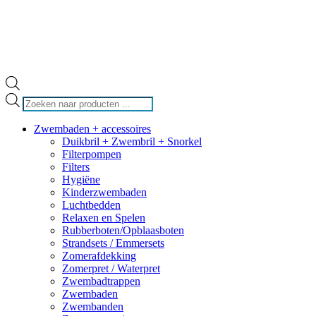
Producten
zoeken
Zwembaden + accessoires
Duikbril + Zwembril + Snorkel
Filterpompen
Filters
Hygiëne
Kinderzwembaden
Luchtbedden
Relaxen en Spelen
Rubberboten/Opblaasboten
Strandsets / Emmersets
Zomerafdekking
Zomerpret / Waterpret
Zwembadtrappen
Zwembaden
Zwembanden