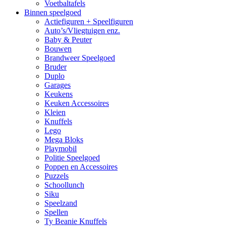
Voetbaltafels
Binnen speelgoed
Actiefiguren + Speelfiguren
Auto’s/Vliegtuigen enz.
Baby & Peuter
Bouwen
Brandweer Speelgoed
Bruder
Duplo
Garages
Keukens
Keuken Accessoires
Kleien
Knuffels
Lego
Mega Bloks
Playmobil
Politie Speelgoed
Poppen en Accessoires
Puzzels
Schoollunch
Siku
Speelzand
Spellen
Ty Beanie Knuffels