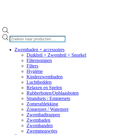
Producten
zoeken
Zwembaden + accessoires
Duikbril + Zwembril + Snorkel
Filterpompen
Filters
Hygiëne
Kinderzwembaden
Luchtbedden
Relaxen en Spelen
Rubberboten/Opblaasboten
Strandsets / Emmersets
Zomerafdekking
Zomerpret / Waterpret
Zwembadtrappen
Zwembaden
Zwembanden
Zwemmouwtjes