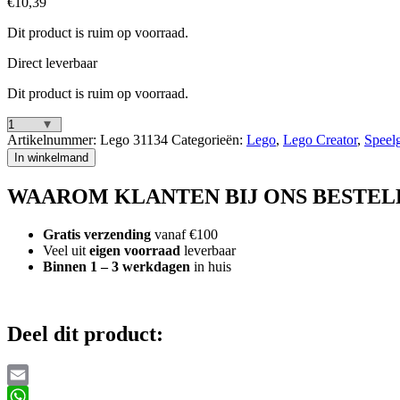
€
10,39
Dit product is ruim op voorraad.
Direct leverbaar
Dit product is ruim op voorraad.
Lego
Artikelnummer:
Lego 31134
Categorieën:
Lego
,
Lego Creator
,
Speel
Creator
In winkelmand
31134
3in1
WAAROM KLANTEN BIJ ONS BESTEL
Space
Shuttle
aantal
Gratis verzending
vanaf €100
Veel uit
eigen voorraad
leverbaar
Binnen 1 – 3 werkdagen
in huis
Deel dit product:
Email