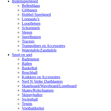
Buitenspeelgoed
Bellenblaas
Glijbanen
Hobbel Speelgoed
Loopauto’s
Loopfietsen
Schommels
Sleeen
Speelhuizen
Tractors
Trampolines en Accessoires
Watertafels/Zandtafels
Sport en spel
Badminton
Ballen
Basketbal
Beachball
Knikkers en Accessoires
Nerf N Strike Dartblasters
Skateboard/Waveboard/Longboard
Skates/Rolschaatsen
Skippyballen
Swingball
Tennis
Voetbaldoelen