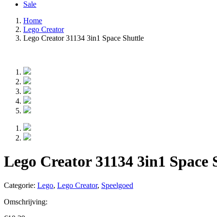
Sale
Home
Lego Creator
Lego Creator 31134 3in1 Space Shuttle
Lego Creator 31134 3in1 Space 
Categorie:
Lego
,
Lego Creator
,
Speelgoed
Omschrijving: