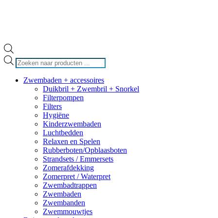
Producten
zoeken
Zwembaden + accessoires
Duikbril + Zwembril + Snorkel
Filterpompen
Filters
Hygiëne
Kinderzwembaden
Luchtbedden
Relaxen en Spelen
Rubberboten/Opblaasboten
Strandsets / Emmersets
Zomerafdekking
Zomerpret / Waterpret
Zwembadtrappen
Zwembaden
Zwembanden
Zwemmouwtjes