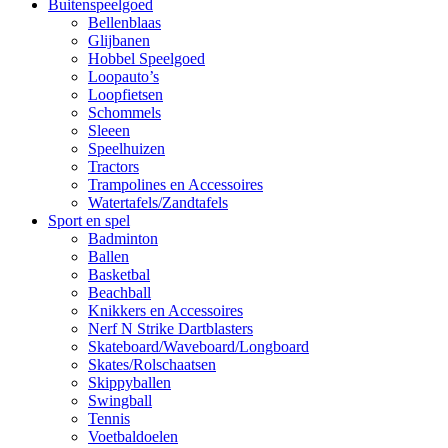
Buitenspeelgoed
Bellenblaas
Glijbanen
Hobbel Speelgoed
Loopauto’s
Loopfietsen
Schommels
Sleeen
Speelhuizen
Tractors
Trampolines en Accessoires
Watertafels/Zandtafels
Sport en spel
Badminton
Ballen
Basketbal
Beachball
Knikkers en Accessoires
Nerf N Strike Dartblasters
Skateboard/Waveboard/Longboard
Skates/Rolschaatsen
Skippyballen
Swingball
Tennis
Voetbaldoelen