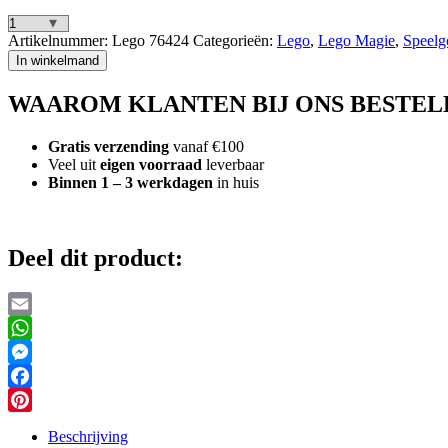
Lego
Artikelnummer:
Lego 76424
Categorieën:
Lego
,
Lego Magie
,
Speelg
Harry
In winkelmand
Potter
76424
WAAROM KLANTEN BIJ ONS BESTEL
Flying
Ford
Anglia
Gratis verzending
vanaf €100
aantal
Veel uit
eigen voorraad
leverbaar
Binnen 1 – 3 werkdagen
in huis
Deel dit product:
Email
WhatsApp
Messenger
Facebook
Pinterest
Beschrijving