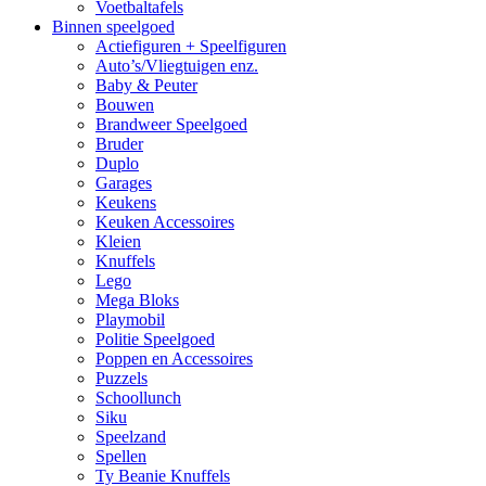
Voetbaltafels
Binnen speelgoed
Actiefiguren + Speelfiguren
Auto’s/Vliegtuigen enz.
Baby & Peuter
Bouwen
Brandweer Speelgoed
Bruder
Duplo
Garages
Keukens
Keuken Accessoires
Kleien
Knuffels
Lego
Mega Bloks
Playmobil
Politie Speelgoed
Poppen en Accessoires
Puzzels
Schoollunch
Siku
Speelzand
Spellen
Ty Beanie Knuffels