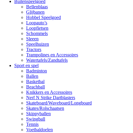
Buitenspeelgoed
Bellenblaas
Glijbanen
Hobbel Speelgoed
Loopauto’s
Loopfietsen
Schommels
Sleeen
Speelhuizen
Tractors
Trampolines en Accessoires
Watertafels/Zandtafels
Sport en spel
Badminton
Ballen
Basketbal
Beachball
Knikkers en Accessoires
Nerf N Strike Dartblasters
Skateboard/Waveboard/Longboard
Skates/Rolschaatsen
Skippyballen
Swingball
Tennis
Voetbaldoelen