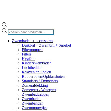
Producten
zoeken
Zwembaden + accessoires
Duikbril + Zwembril + Snorkel
Filterpompen
Filters
Hygiëne
Kinderzwembaden
Luchtbedden
Relaxen en Spelen
Rubberboten/Opblaasboten
Strandsets / Emmersets
Zomerafdekking
Zomerpret / Waterpret
Zwembadtrappen
Zwembaden
Zwembanden
Zwemmouwtjes