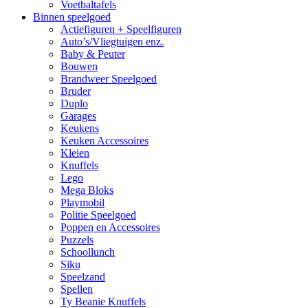
Voetbaltafels
Binnen speelgoed
Actiefiguren + Speelfiguren
Auto’s/Vliegtuigen enz.
Baby & Peuter
Bouwen
Brandweer Speelgoed
Bruder
Duplo
Garages
Keukens
Keuken Accessoires
Kleien
Knuffels
Lego
Mega Bloks
Playmobil
Politie Speelgoed
Poppen en Accessoires
Puzzels
Schoollunch
Siku
Speelzand
Spellen
Ty Beanie Knuffels