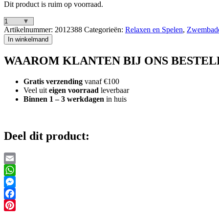
Dit product is ruim op voorraad.
Little
Artikelnummer:
2012388
Categorieën:
Relaxen en Spelen
,
Zwembaden
Dutch
In winkelmand
Ocean
Dreams
WAAROM KLANTEN BIJ ONS BESTEL
Zwembad
80
cm
Gratis verzending
vanaf €100
Blauw
Veel uit
eigen voorraad
leverbaar
aantal
Binnen 1 – 3 werkdagen
in huis
Deel dit product:
Email
WhatsApp
Messenger
Facebook
Pinterest