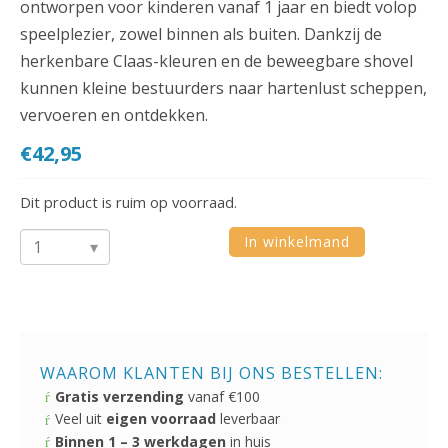
ontworpen voor kinderen vanaf 1 jaar en biedt volop
speelplezier, zowel binnen als buiten. Dankzij de
herkenbare Claas-kleuren en de beweegbare shovel
kunnen kleine bestuurders naar hartenlust scheppen,
vervoeren en ontdekken.
€
42,95
Dit product is ruim op voorraad.
In winkelmand
Falk
Claas
looptractor
shovel
1
WAAROM KLANTEN BIJ ONS BESTELLEN:
jaar
Gratis verzending
vanaf €100
Veel uit
eigen voorraad
leverbaar
+
Binnen 1 – 3 werkdagen
in huis
aantal