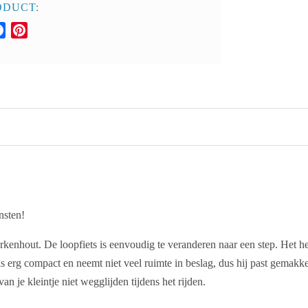
ODUCT:
pp
senger
Facebook
Pinterest
nsten!
erkenhout. De loopfiets is eenvoudig te veranderen naar een step. Het
j is erg compact en neemt niet veel ruimte in beslag, dus hij past gemak
van je kleintje niet wegglijden tijdens het rijden.