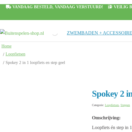
VANDAAG BESTELD, VANDAAG VERSTUURD!
VEILIG
ZWEMBADEN + ACCESSOIRE
Home
Loopfietsen
Spokey 2 in 1 loopfiets en step geel
Spokey 2 in 
Categorie:
Loopfietsen
,
Steppen
Omschrijving:
Loopfiets én step in 1