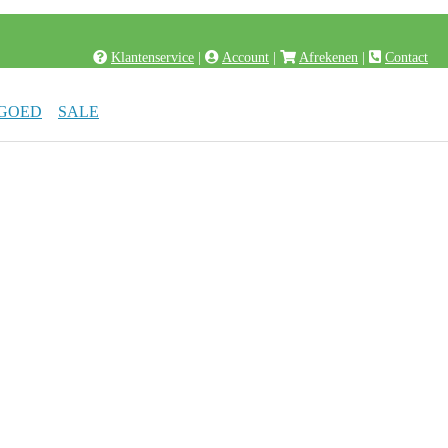
Klantenservice
|
Account
|
Afrekenen
|
Contact
LGOED
SALE