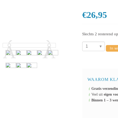
€
26,95
Slechts 2 resterend o
In w
Spokey
2
in
1
loopfiets
WAAROM KLA
en
Gratis verzendi
step
Veel uit
eigen vo
geel
Binnen 1 – 3 we
aantal