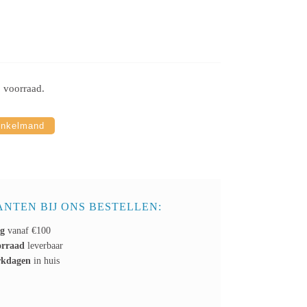
p voorraad.
inkelmand
NTEN BIJ ONS BESTELLEN:
ng
vanaf €100
orraad
leverbaar
rkdagen
in huis