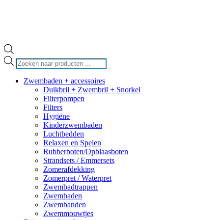
Producten
zoeken
Zwembaden + accessoires
Duikbril + Zwembril + Snorkel
Filterpompen
Filters
Hygiëne
Kinderzwembaden
Luchtbedden
Relaxen en Spelen
Rubberboten/Opblaasboten
Strandsets / Emmersets
Zomerafdekking
Zomerpret / Waterpret
Zwembadtrappen
Zwembaden
Zwembanden
Zwemmouwtjes