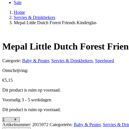
Sale
Home
Servies & Drinkbekers
Mepal Little Dutch Forest Friends Kinderglas
Mepal Little Dutch Forest Frie
Categorie:
Baby & Peuter
,
Servies & Drinkbekers
,
Speelgoed
Omschrijving:
€
5,15
Dit product is ruim op voorraad.
Voorradig 3 - 5 werkdagen
Dit product is ruim op voorraad.
Mepal
Artikelnummer:
2015972
Categorieën:
Baby & Peuter
,
Servies & Dri
Little