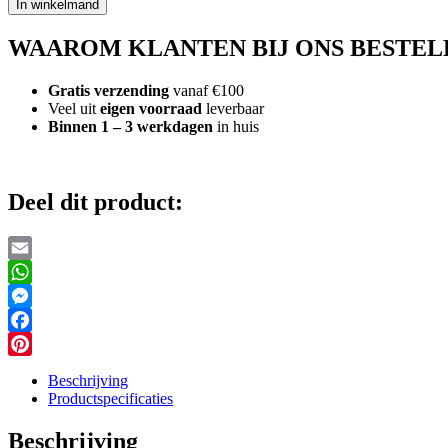
In winkelmand
Dutch
Forest
WAAROM KLANTEN BIJ ONS BESTEL
Friends
Kinderglas
aantal
Gratis verzending
vanaf €100
Veel uit
eigen voorraad
leverbaar
Binnen 1 – 3 werkdagen
in huis
Deel dit product:
Email
WhatsApp
Messenger
Facebook
Pinterest
Beschrijving
Productspecificaties
Beschrijving