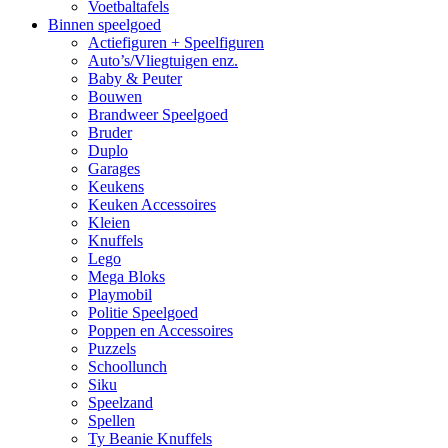
Voetbaltafels
Binnen speelgoed
Actiefiguren + Speelfiguren
Auto’s/Vliegtuigen enz.
Baby & Peuter
Bouwen
Brandweer Speelgoed
Bruder
Duplo
Garages
Keukens
Keuken Accessoires
Kleien
Knuffels
Lego
Mega Bloks
Playmobil
Politie Speelgoed
Poppen en Accessoires
Puzzels
Schoollunch
Siku
Speelzand
Spellen
Ty Beanie Knuffels