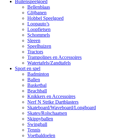
Buitenspeelgoed
Bellenblaas
Glijbanen
Hobbel Speelgoed
Loopauto’s
Loopfietsen
Schommels
Sleeen
Speelhuizen
Tractors
Trampolines en Accessoires
Watertafels/Zandtafels
Sport en spel
Badminton
Ballen
Basketbal
Beachball
Knikkers en Accessoires
Nerf N Strike Dartblasters
Skateboard/Waveboard/Longboard
Skates/Rolschaatsen
Skippyballen
Swingball
Tennis
Voetbaldoelen