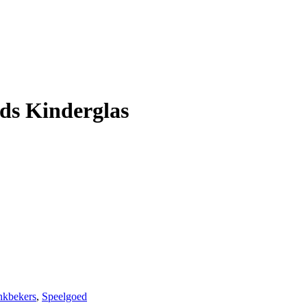
nds Kinderglas
nkbekers
,
Speelgoed