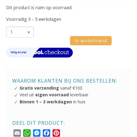
Dit product is ruim op voorraad.
Voorradig 3 - 5 werkdagen
Mother
In winkelmand
Love
Babypop
met
Geluid
31
WAAROM KLANTEN BIJ ONS BESTELLEN:
cm
Gratis verzending
vanaf €100
aantal
Veel uit
eigen voorraad
leverbaar
Binnen 1 – 3 werkdagen
in huis
DEEL DIT PRODUCT:
Email
WhatsApp
Messenger
Facebook
Pinterest