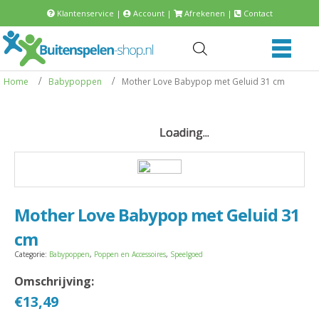
Klantenservice
|
Account
|
Afrekenen
|
Contact
Home
Babypoppen
Mother Love Babypop met Geluid 31 cm
Loading...
Loading...
Loading...
Loading...
Mother Love Babypop met Geluid 31
cm
Categorie:
Babypoppen
,
Poppen en Accessoires
,
Speelgoed
Omschrijving:
€
13,49