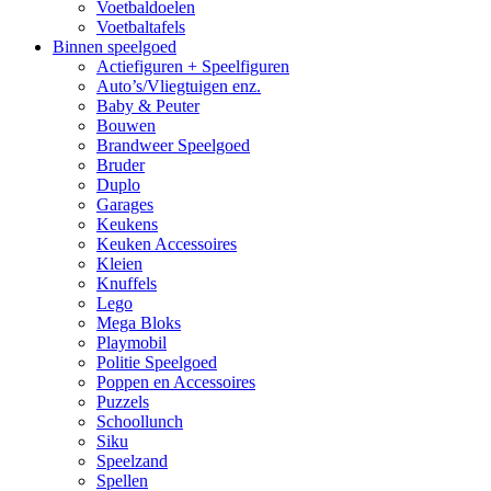
Voetbaldoelen
Voetbaltafels
Binnen speelgoed
Actiefiguren + Speelfiguren
Auto’s/Vliegtuigen enz.
Baby & Peuter
Bouwen
Brandweer Speelgoed
Bruder
Duplo
Garages
Keukens
Keuken Accessoires
Kleien
Knuffels
Lego
Mega Bloks
Playmobil
Politie Speelgoed
Poppen en Accessoires
Puzzels
Schoollunch
Siku
Speelzand
Spellen