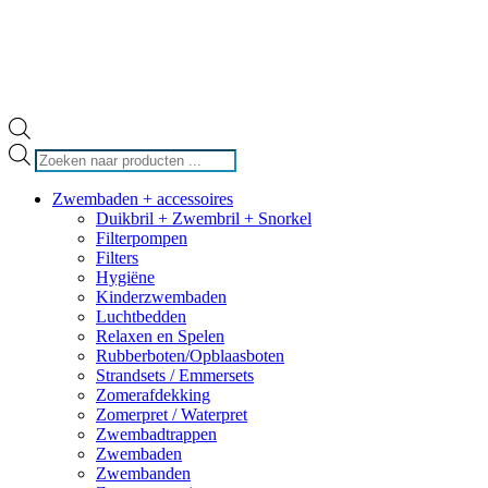
Producten
zoeken
Zwembaden + accessoires
Duikbril + Zwembril + Snorkel
Filterpompen
Filters
Hygiëne
Kinderzwembaden
Luchtbedden
Relaxen en Spelen
Rubberboten/Opblaasboten
Strandsets / Emmersets
Zomerafdekking
Zomerpret / Waterpret
Zwembadtrappen
Zwembaden
Zwembanden