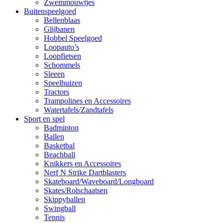
Zwemmouwtjes
Buitenspeelgoed
Bellenblaas
Glijbanen
Hobbel Speelgoed
Loopauto’s
Loopfietsen
Schommels
Sleeen
Speelhuizen
Tractors
Trampolines en Accessoires
Watertafels/Zandtafels
Sport en spel
Badminton
Ballen
Basketbal
Beachball
Knikkers en Accessoires
Nerf N Strike Dartblasters
Skateboard/Waveboard/Longboard
Skates/Rolschaatsen
Skippyballen
Swingball
Tennis