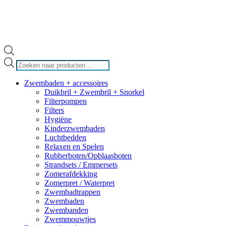
Producten
zoeken
Zwembaden + accessoires
Duikbril + Zwembril + Snorkel
Filterpompen
Filters
Hygiëne
Kinderzwembaden
Luchtbedden
Relaxen en Spelen
Rubberboten/Opblaasboten
Strandsets / Emmersets
Zomerafdekking
Zomerpret / Waterpret
Zwembadtrappen
Zwembaden
Zwembanden
Zwemmouwtjes