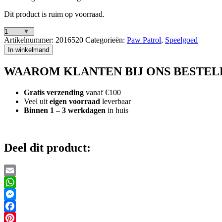
Dit product is ruim op voorraad.
Paw
Artikelnummer:
2016520
Categorieën:
Paw Patrol
,
Speelgoed
Patrol
In winkelmand
Rubble
&
WAAROM KLANTEN BIJ ONS BESTEL
Meneer
Porter
aantal
Gratis verzending
vanaf €100
Veel uit
eigen voorraad
leverbaar
Binnen 1 – 3 werkdagen
in huis
Deel dit product:
Email
WhatsApp
Messenger
Facebook