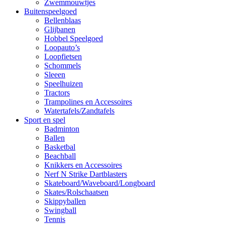
Zwemmouwtjes
Buitenspeelgoed
Bellenblaas
Glijbanen
Hobbel Speelgoed
Loopauto’s
Loopfietsen
Schommels
Sleeen
Speelhuizen
Tractors
Trampolines en Accessoires
Watertafels/Zandtafels
Sport en spel
Badminton
Ballen
Basketbal
Beachball
Knikkers en Accessoires
Nerf N Strike Dartblasters
Skateboard/Waveboard/Longboard
Skates/Rolschaatsen
Skippyballen
Swingball
Tennis