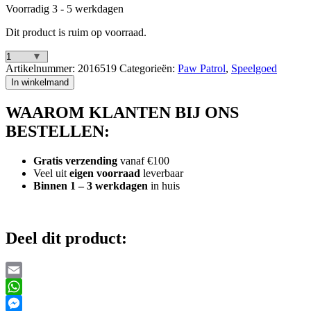
Voorradig 3 - 5 werkdagen
Dit product is ruim op voorraad.
Paw
Artikelnummer:
2016519
Categorieën:
Paw Patrol
,
Speelgoed
Patrol
In winkelmand
Skye
&
WAAROM KLANTEN BIJ ONS
Alex
Porter
BESTELLEN:
aantal
Gratis verzending
vanaf €100
Veel uit
eigen voorraad
leverbaar
Binnen 1 – 3 werkdagen
in huis
Deel dit product:
Email
WhatsApp