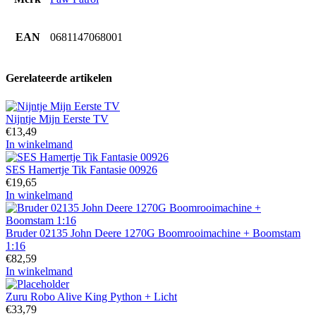
EAN
0681147068001
Gerelateerde artikelen
Nijntje Mijn Eerste TV
€
13,49
In winkelmand
SES Hamertje Tik Fantasie 00926
€
19,65
In winkelmand
Bruder 02135 John Deere 1270G Boomrooimachine + Boomstam
1:16
€
82,59
In winkelmand
Zuru Robo Alive King Python + Licht
€
33,79