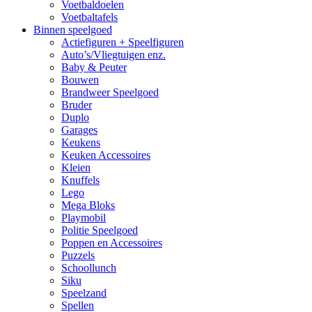
Voetbaldoelen
Voetbaltafels
Binnen speelgoed
Actiefiguren + Speelfiguren
Auto’s/Vliegtuigen enz.
Baby & Peuter
Bouwen
Brandweer Speelgoed
Bruder
Duplo
Garages
Keukens
Keuken Accessoires
Kleien
Knuffels
Lego
Mega Bloks
Playmobil
Politie Speelgoed
Poppen en Accessoires
Puzzels
Schoollunch
Siku
Speelzand
Spellen