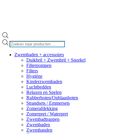
Producten
zoeken
Zwembaden + accessoires
Duikbril + Zwembril + Snorkel
Filterpompen
Filters
Hygiëne
Kinderzwembaden
Luchtbedden
Relaxen en Spelen
Rubberboten/Opblaasboten
Strandsets / Emmersets
Zomerafdekking
Zomerpret / Waterpret
Zwembadtrappen
Zwembaden
Zwembanden