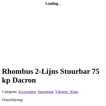
Loading...
Loading...
Loading...
Loading...
Rhombus 2-Lijns Stuurbar 75
kp Dacron
Categorie:
Accessoires
,
Speelgoed
,
Vliegers / Kites
Omschrijving: