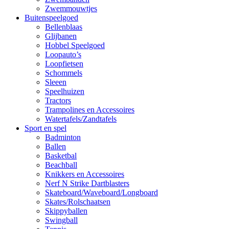
Zwemmouwtjes
Buitenspeelgoed
Bellenblaas
Glijbanen
Hobbel Speelgoed
Loopauto’s
Loopfietsen
Schommels
Sleeen
Speelhuizen
Tractors
Trampolines en Accessoires
Watertafels/Zandtafels
Sport en spel
Badminton
Ballen
Basketbal
Beachball
Knikkers en Accessoires
Nerf N Strike Dartblasters
Skateboard/Waveboard/Longboard
Skates/Rolschaatsen
Skippyballen
Swingball