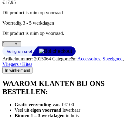
€
17,95
Dit product is ruim op voorraad.
Voorradig 3 - 5 werkdagen
Dit product is ruim op voorraad.
Rhombus
2-
Lijns
Artikelnummer:
2015064
Categorieën:
Accessoires
,
Speelgoed
,
Stuurbar
Vliegers / Kites
75
In winkelmand
kp
Dacron
WAAROM KLANTEN BIJ ONS
aantal
BESTELLEN:
Gratis verzending
vanaf €100
Veel uit
eigen voorraad
leverbaar
Binnen 1 – 3 werkdagen
in huis