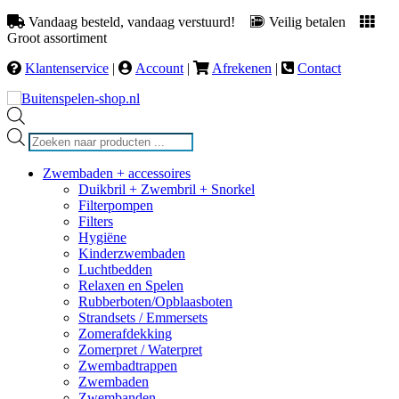
Vandaag besteld, vandaag verstuurd!
Veilig betalen
Groot assortiment
Klantenservice
|
Account
|
Afrekenen
|
Contact
Producten
zoeken
Zwembaden + accessoires
Duikbril + Zwembril + Snorkel
Filterpompen
Filters
Hygiëne
Kinderzwembaden
Luchtbedden
Relaxen en Spelen
Rubberboten/Opblaasboten
Strandsets / Emmersets
Zomerafdekking
Zomerpret / Waterpret
Zwembadtrappen
Zwembaden
Zwembanden