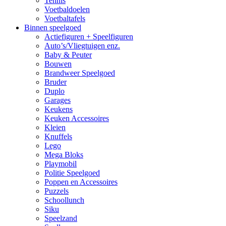
Tennis
Voetbaldoelen
Voetbaltafels
Binnen speelgoed
Actiefiguren + Speelfiguren
Auto’s/Vliegtuigen enz.
Baby & Peuter
Bouwen
Brandweer Speelgoed
Bruder
Duplo
Garages
Keukens
Keuken Accessoires
Kleien
Knuffels
Lego
Mega Bloks
Playmobil
Politie Speelgoed
Poppen en Accessoires
Puzzels
Schoollunch
Siku
Speelzand