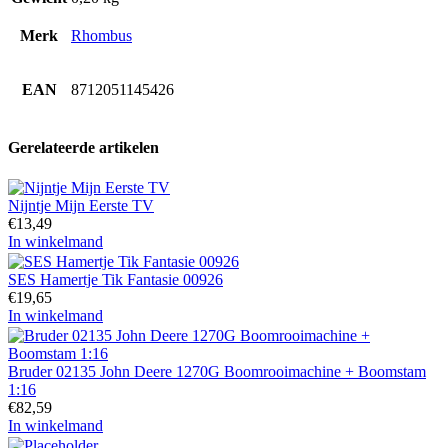
Merk
Rhombus
EAN
8712051145426
Gerelateerde artikelen
Nijntje Mijn Eerste TV
€
13,49
In winkelmand
SES Hamertje Tik Fantasie 00926
€
19,65
In winkelmand
Bruder 02135 John Deere 1270G Boomrooimachine + Boomstam
1:16
€
82,59
In winkelmand