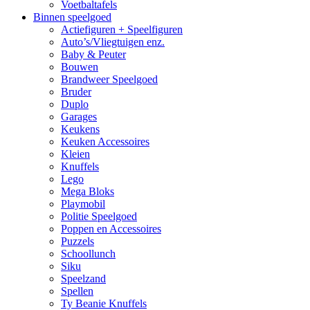
Voetbaltafels
Binnen speelgoed
Actiefiguren + Speelfiguren
Auto’s/Vliegtuigen enz.
Baby & Peuter
Bouwen
Brandweer Speelgoed
Bruder
Duplo
Garages
Keukens
Keuken Accessoires
Kleien
Knuffels
Lego
Mega Bloks
Playmobil
Politie Speelgoed
Poppen en Accessoires
Puzzels
Schoollunch
Siku
Speelzand
Spellen
Ty Beanie Knuffels