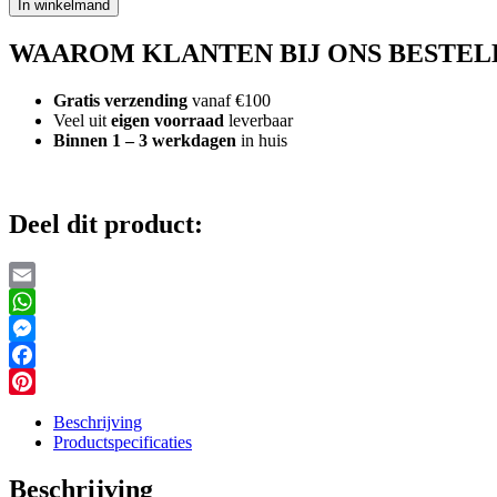
In winkelmand
Stuntvlieger
aantal
WAAROM KLANTEN BIJ ONS BESTEL
Gratis verzending
vanaf €100
Veel uit
eigen voorraad
leverbaar
Binnen 1 – 3 werkdagen
in huis
Deel dit product:
Email
WhatsApp
Messenger
Facebook
Pinterest
Beschrijving
Productspecificaties
Beschrijving