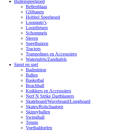
Buitenspeelgoed
Bellenblaas
Glijbanen
Hobbel Speelgoed
Loopauto’s
Loopfietsen
Schommels
Sleeen
Speelhuizen
Tractors
Trampolines en Accessoires
Watertafels/Zandtafels
Sport en spel
Badminton
Ballen
Basketbal
Beachball
Knikkers en Accessoires
Nerf N Strike Dartblasters
Skateboard/Waveboard/Longboard
Skates/Rolschaatsen
Skippyballen
Swingball
Tennis
Voetbaldoelen