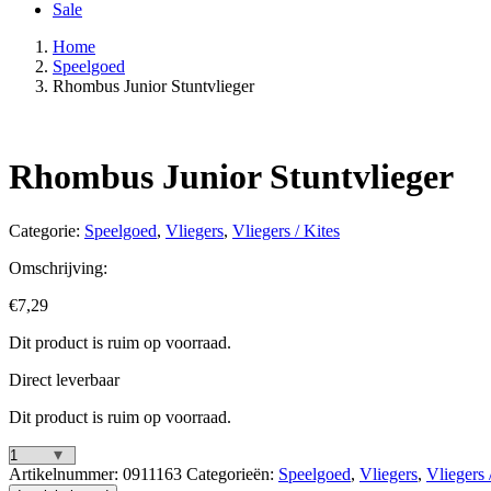
Sale
Home
Speelgoed
Rhombus Junior Stuntvlieger
Rhombus Junior Stuntvlieger
Categorie:
Speelgoed
,
Vliegers
,
Vliegers / Kites
Omschrijving:
€
7,29
Dit product is ruim op voorraad.
Direct leverbaar
Dit product is ruim op voorraad.
Rhombus
Artikelnummer:
0911163
Categorieën:
Speelgoed
,
Vliegers
,
Vliegers 
Junior