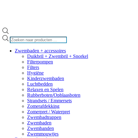
Producten
zoeken
Zwembaden + accessoires
Duikbril + Zwembril + Snorkel
Filterpompen
Filters
Hygiëne
Kinderzwembaden
Luchtbedden
Relaxen en Spelen
Rubberboten/Opblaasboten
Strandsets / Emmersets
Zomerafdekking
Zomerpret / Waterpret
Zwembadtrappen
Zwembaden
Zwembanden
Zwemmouwtjes