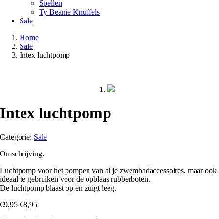
Spellen
Ty Beanie Knuffels
Sale
Home
Sale
Intex luchtpomp
Intex luchtpomp
Categorie:
Sale
Omschrijving:
Luchtpomp voor het pompen van al je zwembadaccessoires, maar ook
ideaal te gebruiken voor de opblaas rubberboten.
De luchtpomp blaast op en zuigt leeg.
Oorspronkelijke
Huidige
€
9,95
€
8,95
prijs
prijs