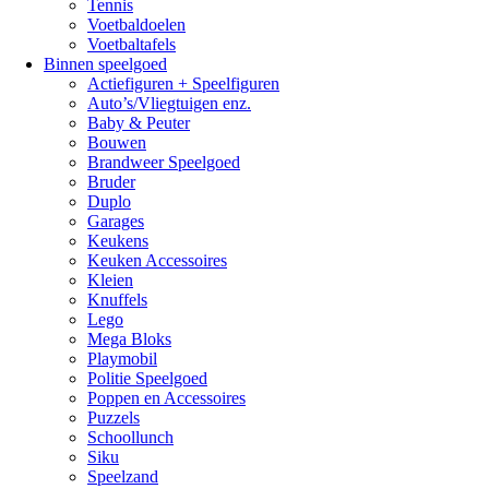
Tennis
Voetbaldoelen
Voetbaltafels
Binnen speelgoed
Actiefiguren + Speelfiguren
Auto’s/Vliegtuigen enz.
Baby & Peuter
Bouwen
Brandweer Speelgoed
Bruder
Duplo
Garages
Keukens
Keuken Accessoires
Kleien
Knuffels
Lego
Mega Bloks
Playmobil
Politie Speelgoed
Poppen en Accessoires
Puzzels
Schoollunch
Siku
Speelzand