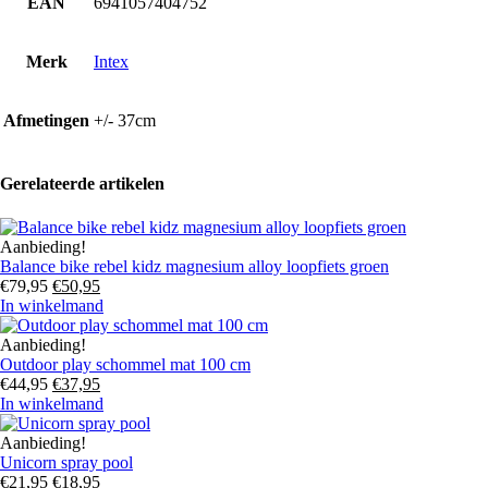
EAN
6941057404752
Merk
Intex
Afmetingen
+/- 37cm
Gerelateerde artikelen
Aanbieding!
Balance bike rebel kidz magnesium alloy loopfiets groen
Oorspronkelijke
Huidige
€
79,95
€
50,95
prijs
prijs
In winkelmand
was:
is:
€79,95.
€50,95.
Aanbieding!
Outdoor play schommel mat 100 cm
Oorspronkelijke
Huidige
€
44,95
€
37,95
prijs
prijs
In winkelmand
was:
is:
€44,95.
€37,95.
Aanbieding!
Unicorn spray pool
Oorspronkelijke
Huidige
€
21,95
€
18,95