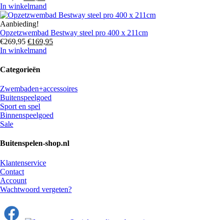
prijs
prijs
In winkelmand
was:
is:
€21,95.
€18,95.
Aanbieding!
Opzetzwembad Bestway steel pro 400 x 211cm
Oorspronkelijke
Huidige
€
269,95
€
169,95
prijs
prijs
In winkelmand
was:
is:
€269,95.
€169,95.
Categorieën
Zwembaden+accessoires
Buitenspeelgoed
Sport en spel
Binnenspeelgoed
Sale
Buitenspelen-shop.nl
Klantenservice
Contact
Account
Wachtwoord vergeten?