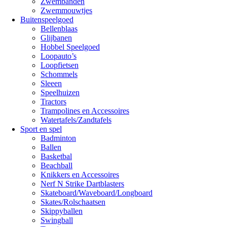
Zwembanden
Zwemmouwtjes
Buitenspeelgoed
Bellenblaas
Glijbanen
Hobbel Speelgoed
Loopauto’s
Loopfietsen
Schommels
Sleeen
Speelhuizen
Tractors
Trampolines en Accessoires
Watertafels/Zandtafels
Sport en spel
Badminton
Ballen
Basketbal
Beachball
Knikkers en Accessoires
Nerf N Strike Dartblasters
Skateboard/Waveboard/Longboard
Skates/Rolschaatsen
Skippyballen
Swingball