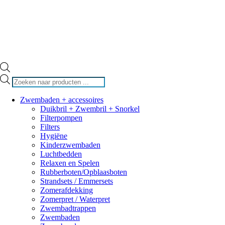
Producten
zoeken
Zwembaden + accessoires
Duikbril + Zwembril + Snorkel
Filterpompen
Filters
Hygiëne
Kinderzwembaden
Luchtbedden
Relaxen en Spelen
Rubberboten/Opblaasboten
Strandsets / Emmersets
Zomerafdekking
Zomerpret / Waterpret
Zwembadtrappen
Zwembaden