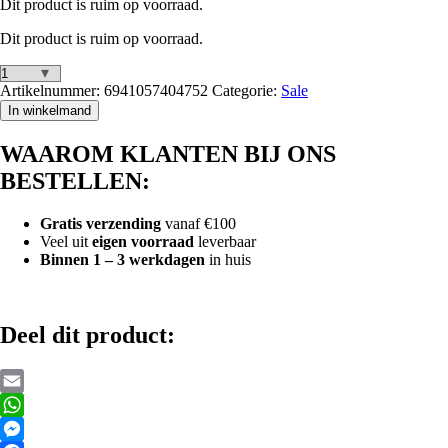
Dit product is ruim op voorraad.
was:
is:
€9,95.
€8,95.
Dit product is ruim op voorraad.
Intex
Artikelnummer:
6941057404752
Categorie:
Sale
luchtpomp
In winkelmand
aantal
WAAROM KLANTEN BIJ ONS
BESTELLEN:
Gratis verzending
vanaf €100
Veel uit
eigen voorraad
leverbaar
Binnen 1 – 3 werkdagen
in huis
Deel dit product:
Email
WhatsApp