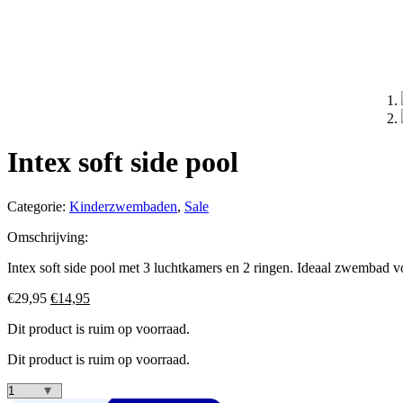
Intex soft side pool
Categorie:
Kinderzwembaden
,
Sale
Omschrijving:
Intex soft side pool met 3 luchtkamers en 2 ringen. Ideaal zwembad
Oorspronkelijke
Huidige
€
29,95
€
14,95
prijs
prijs
Dit product is ruim op voorraad.
was:
is:
€29,95.
€14,95.
Dit product is ruim op voorraad.
Intex