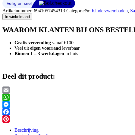
soft
side
Artikelnummer:
6941057454313
Categorieën:
Kinderzwembaden
,
Sa
pool
In winkelmand
aantal
WAAROM KLANTEN BIJ ONS BESTEL
Gratis verzending
vanaf €100
Veel uit
eigen voorraad
leverbaar
Binnen 1 – 3 werkdagen
in huis
Deel dit product:
Email
WhatsApp
Messenger
Facebook
Pinterest
Beschrijving