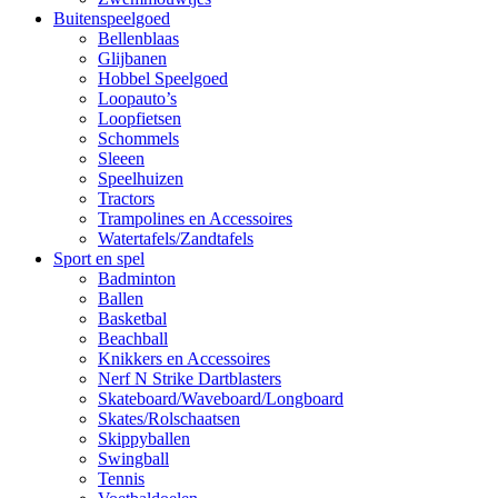
Buitenspeelgoed
Bellenblaas
Glijbanen
Hobbel Speelgoed
Loopauto’s
Loopfietsen
Schommels
Sleeen
Speelhuizen
Tractors
Trampolines en Accessoires
Watertafels/Zandtafels
Sport en spel
Badminton
Ballen
Basketbal
Beachball
Knikkers en Accessoires
Nerf N Strike Dartblasters
Skateboard/Waveboard/Longboard
Skates/Rolschaatsen
Skippyballen
Swingball
Tennis