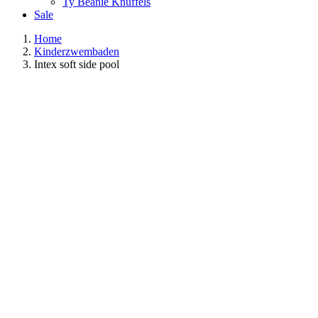
Ty Beanie Knuffels
Sale
Home
Kinderzwembaden
Intex soft side pool