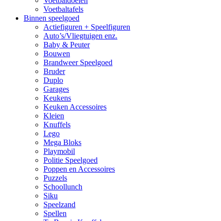
Voetbaldoelen
Voetbaltafels
Binnen speelgoed
Actiefiguren + Speelfiguren
Auto’s/Vliegtuigen enz.
Baby & Peuter
Bouwen
Brandweer Speelgoed
Bruder
Duplo
Garages
Keukens
Keuken Accessoires
Kleien
Knuffels
Lego
Mega Bloks
Playmobil
Politie Speelgoed
Poppen en Accessoires
Puzzels
Schoollunch
Siku
Speelzand
Spellen