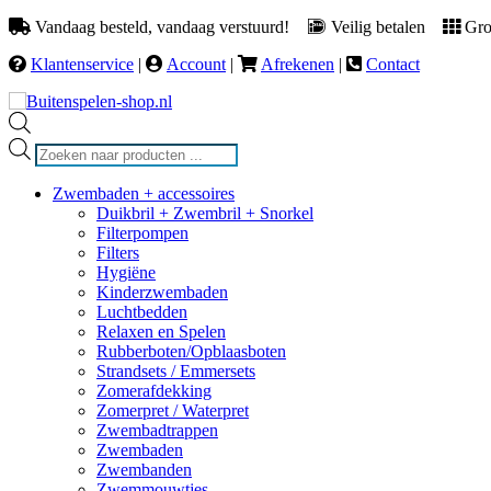
Vandaag besteld, vandaag verstuurd!
Veilig betalen
Groo
Klantenservice
|
Account
|
Afrekenen
|
Contact
Producten
zoeken
Zwembaden + accessoires
Duikbril + Zwembril + Snorkel
Filterpompen
Filters
Hygiëne
Kinderzwembaden
Luchtbedden
Relaxen en Spelen
Rubberboten/Opblaasboten
Strandsets / Emmersets
Zomerafdekking
Zomerpret / Waterpret
Zwembadtrappen
Zwembaden
Zwembanden
Zwemmouwtjes