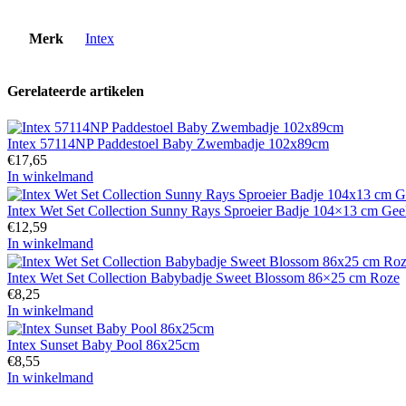
Merk
Intex
Gerelateerde artikelen
Intex 57114NP Paddestoel Baby Zwembadje 102x89cm
€
17,65
In winkelmand
Intex Wet Set Collection Sunny Rays Sproeier Badje 104×13 cm Gee
€
12,59
In winkelmand
Intex Wet Set Collection Babybadje Sweet Blossom 86×25 cm Roze
€
8,25
In winkelmand
Intex Sunset Baby Pool 86x25cm
€
8,55
In winkelmand