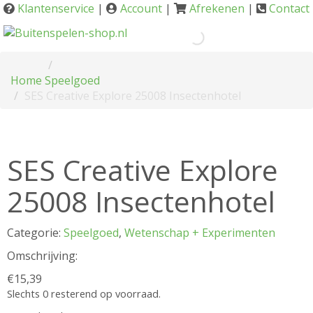
Klantenservice
|
Account
|
Afrekenen
|
Contact
Home
Speelgoed
SES Creative Explore 25008 Insectenhotel
SES Creative Explore
25008 Insectenhotel
Categorie:
Speelgoed
,
Wetenschap + Experimenten
Omschrijving:
€
15,39
Slechts 0 resterend op voorraad.