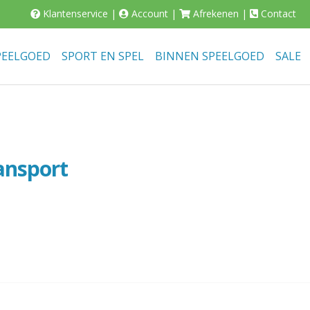
Klantenservice
|
Account
|
Afrekenen
|
Contact
PEELGOED
SPORT EN SPEL
BINNEN SPEELGOED
SALE
ansport