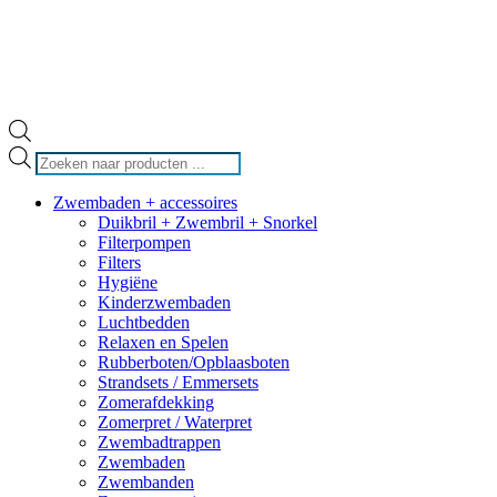
Producten
zoeken
Zwembaden + accessoires
Duikbril + Zwembril + Snorkel
Filterpompen
Filters
Hygiëne
Kinderzwembaden
Luchtbedden
Relaxen en Spelen
Rubberboten/Opblaasboten
Strandsets / Emmersets
Zomerafdekking
Zomerpret / Waterpret
Zwembadtrappen
Zwembaden
Zwembanden