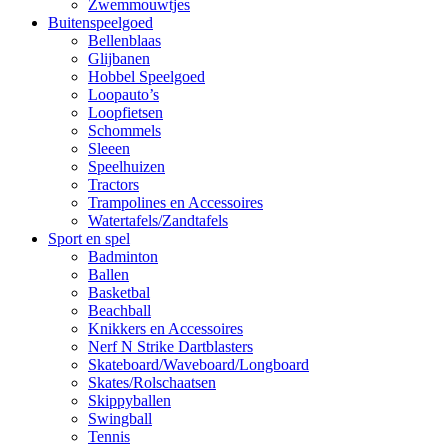
Zwemmouwtjes
Buitenspeelgoed
Bellenblaas
Glijbanen
Hobbel Speelgoed
Loopauto’s
Loopfietsen
Schommels
Sleeen
Speelhuizen
Tractors
Trampolines en Accessoires
Watertafels/Zandtafels
Sport en spel
Badminton
Ballen
Basketbal
Beachball
Knikkers en Accessoires
Nerf N Strike Dartblasters
Skateboard/Waveboard/Longboard
Skates/Rolschaatsen
Skippyballen
Swingball
Tennis