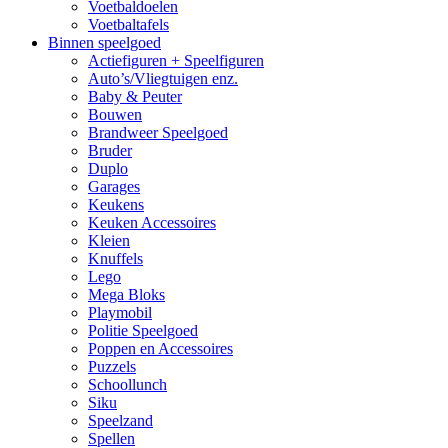
Voetbaldoelen
Voetbaltafels
Binnen speelgoed
Actiefiguren + Speelfiguren
Auto’s/Vliegtuigen enz.
Baby & Peuter
Bouwen
Brandweer Speelgoed
Bruder
Duplo
Garages
Keukens
Keuken Accessoires
Kleien
Knuffels
Lego
Mega Bloks
Playmobil
Politie Speelgoed
Poppen en Accessoires
Puzzels
Schoollunch
Siku
Speelzand
Spellen