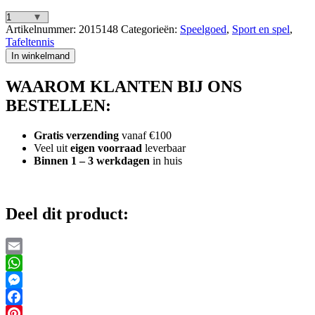
SportX
Artikelnummer:
2015148
Categorieën:
Speelgoed
,
Sport en spel
,
Tafeltennisset
Tafeltennis
in
In winkelmand
Tas
5
WAAROM KLANTEN BIJ ONS
Sterren
aantal
BESTELLEN:
Gratis verzending
vanaf €100
Veel uit
eigen voorraad
leverbaar
Binnen 1 – 3 werkdagen
in huis
Deel dit product:
Email
WhatsApp
Messenger
Facebook