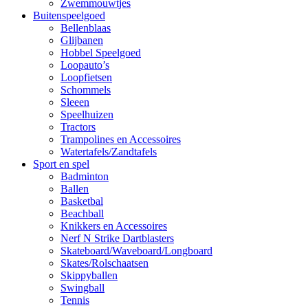
Zwemmouwtjes
Buitenspeelgoed
Bellenblaas
Glijbanen
Hobbel Speelgoed
Loopauto’s
Loopfietsen
Schommels
Sleeen
Speelhuizen
Tractors
Trampolines en Accessoires
Watertafels/Zandtafels
Sport en spel
Badminton
Ballen
Basketbal
Beachball
Knikkers en Accessoires
Nerf N Strike Dartblasters
Skateboard/Waveboard/Longboard
Skates/Rolschaatsen
Skippyballen
Swingball
Tennis