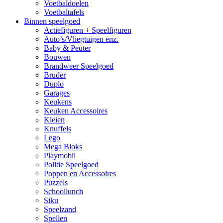
Voetbaldoelen
Voetbaltafels
Binnen speelgoed
Actiefiguren + Speelfiguren
Auto’s/Vliegtuigen enz.
Baby & Peuter
Bouwen
Brandweer Speelgoed
Bruder
Duplo
Garages
Keukens
Keuken Accessoires
Kleien
Knuffels
Lego
Mega Bloks
Playmobil
Politie Speelgoed
Poppen en Accessoires
Puzzels
Schoollunch
Siku
Speelzand
Spellen