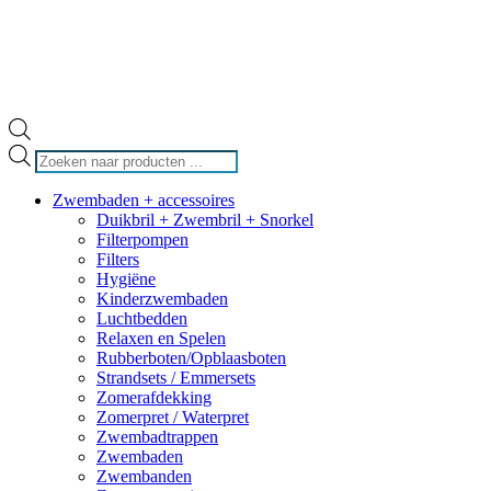
Producten
zoeken
Zwembaden + accessoires
Duikbril + Zwembril + Snorkel
Filterpompen
Filters
Hygiëne
Kinderzwembaden
Luchtbedden
Relaxen en Spelen
Rubberboten/Opblaasboten
Strandsets / Emmersets
Zomerafdekking
Zomerpret / Waterpret
Zwembadtrappen
Zwembaden
Zwembanden